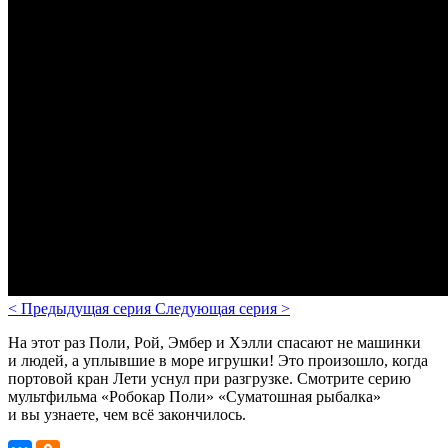
<
Предыдущая серия
Следующая серия
>
На этот раз Поли, Рой, Эмбер и Хэлли спасают не машинки
и людей, а уплывшие в море игрушки! Это произошло, когда
портовой кран Лети уснул при разгрузке. Смотрите серию
мультфильма «Робокар Поли» «Суматошная рыбалка»
и вы узнаете, чем всё закончилось.