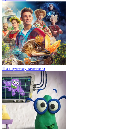
По щучьему велению