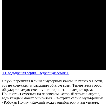
<
Предыдущая серия
Следующая серия
>
Спуки перепутал Клини с мусорным баком на глазах у Пости,
тот не удержался и рассказал об этом всем. Теперь весь город
обсуждает самую смешную историю за последнее время.
Но не стоит смеяться на человеком, который что-то напутал,
ведь каждый может ошибиться! Смотрите серию мультфильма
«Робокар Поли» «Каждый может ошибиться» и вы узнаете,