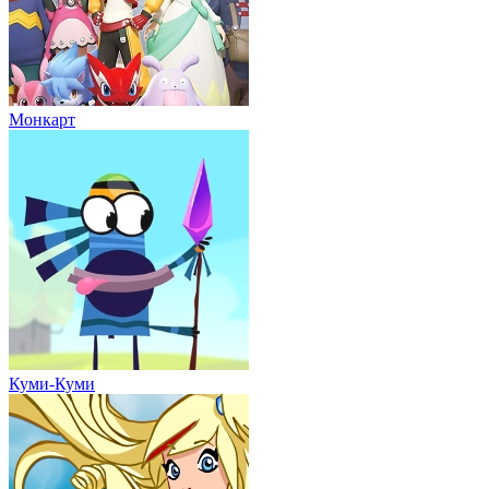
Монкарт
Куми-Куми