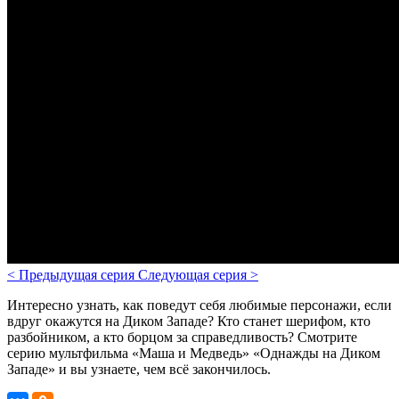
<
Предыдущая серия
Следующая серия
>
Интересно узнать, как поведут себя любимые персонажи, если
вдруг окажутся на Диком Западе? Кто станет шерифом, кто
разбойником, а кто борцом за справедливость?
Смотрите
серию мультфильма «Маша и Медведь» «Однажды на Диком
Западе» и вы узнаете, чем всё закончилось.