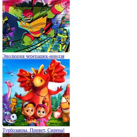
Эволюция черепашек-ниндзя
Турбозавры. Привет, Сирена!