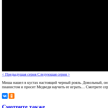
<
Предыдущая серия
Следующая серия
>
Миша нашел в кустах настоящий черный рояль. Довольный, он 
пианистом и просит Медведя научить ее играть… Смотрите сер
Смотрите также