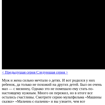
<
Предыдущая серия
Следующая серия
>
Муж и жена сильно мечтали о детях. И вот родился у них
ребенок, да только не похожий на других детей. Был он очень
мал — с мизинец. Однако это не помешало ему стать по-
настоящему нужным. Много он пережил, но в итоге все
остались счастливы. Смотрите серию мультфильма «Машины
сказки» «Мальчик-с-пальчик» и вы узнаете, чем все