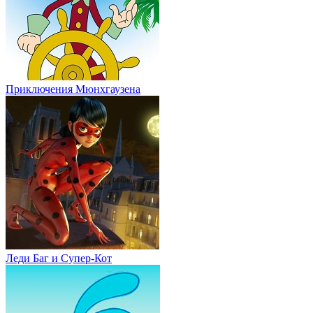
Приключения Мюнхгаузена
Леди Баг и Супер-Кот