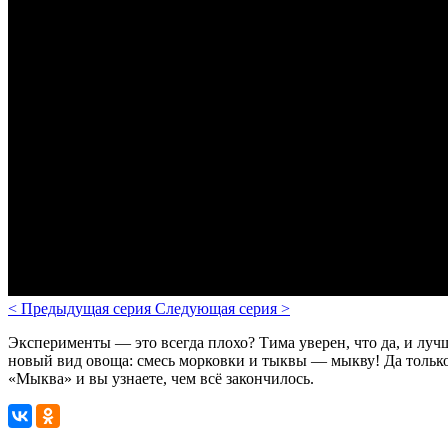
<
Предыдущая серия
Следующая серия
>
Эксперименты — это всегда плохо? Тима уверен, что да, и лу
новый вид овоща: смесь морковки и тыквы — мыкву! Да только
«Мыква» и вы узнаете, чем всё закончилось.