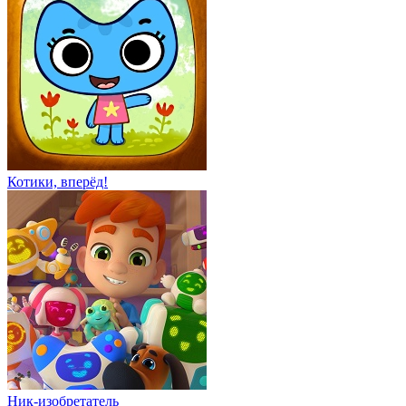
Котики, вперёд!
Ник-изобретатель