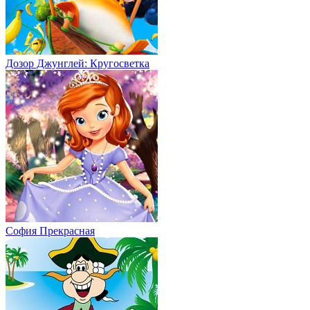
Дозор Джунглей: Кругосветка
София Прекрасная