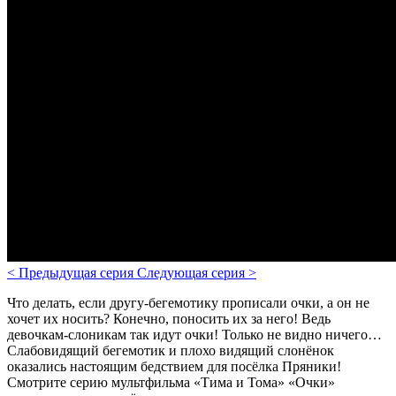
<
Предыдущая серия
Следующая серия
>
Что делать, если другу-бегемотику прописали очки, а он не
хочет их носить? Конечно, поносить их за него! Ведь
девочкам-слоникам так идут очки! Только не видно ничего…
Слабовидящий бегемотик и плохо видящий слонёнок
оказались настоящим бедствием для посёлка Пряники!
Смотрите серию мультфильма «Тима и Тома» «Очки»