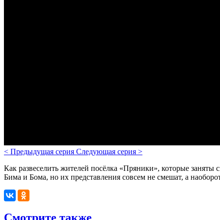
<
Предыдущая серия
Следующая серия
>
Как развеселить жителей посёлка «Пряники», которые заняты 
Бима и Бома, но их представления совсем не смешат, а наобор
Смотрите также