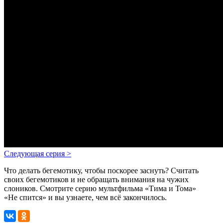
Следующая серия
>
Что делать бегемотику, чтобы поскорее заснуть? Считать
своих бегемотиков и не обращать внимания на чужих
слоников.
Смотрите серию мультфильма «Тима и Тома»
«Не спится» и вы узнаете, чем всё закончилось.