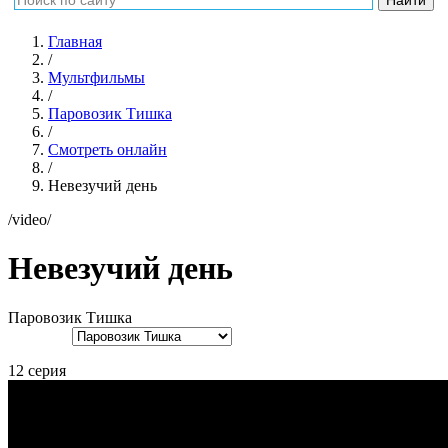
Главная
/
Мультфильмы
/
Паровозик Тишка
/
Смотреть онлайн
/
Невезучий день
/video/
Невезучий день
Паровозик Тишка
12 серия