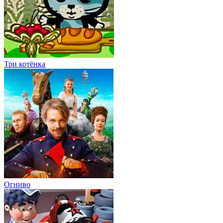
Три котёнка
Огниво