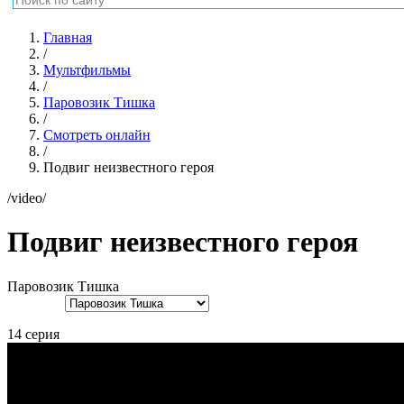
Главная
/
Мультфильмы
/
Паровозик Тишка
/
Смотреть онлайн
/
Подвиг неизвестного героя
/video/
Подвиг неизвестного героя
Паровозик Тишка
14 серия