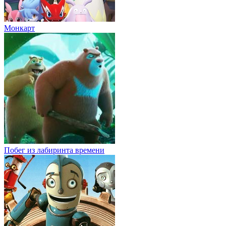
Монкарт
Побег из лабиринта времени