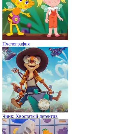
Пчелография
Чинк: Хвостатый детектив