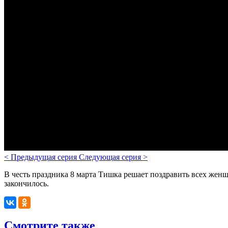
<
Предыдущая серия
Следующая серия
>
В честь праздника 8 марта Тишка решает поздравить всех жен
закончилось.
Смотрите также