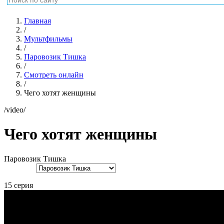
Главная
/
Мультфильмы
/
Паровозик Тишка
/
Смотреть онлайн
/
Чего хотят женщины
/video/
Чего хотят женщины
Паровозик Тишка
15 серия