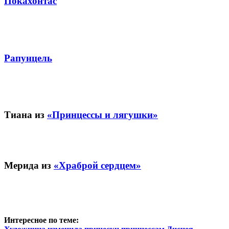
Покахонтас
Рапунцель
Тиана из
«Принцессы и лягушки»
Мерида из
«Храброй сердцем»
Интересное по теме: