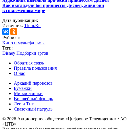
Художница изменила прически принцессам Диснея
Как выглядели бы принцессы Диснея, живи они
в современном мире
Дата публикации:
Источник:
Tlum.Ru
Рубрика:
Кино и мультфильмы
Теги:
Disney
Подборки артов
Обратная связь
Правила пользования
О нас
Аркадий паровозов
Бумажки
Ми-ми-мишки
Волшебный фонарь
Лео и Тиг
Сказочный патруль
© 2026 Акционерное общество «Цифровое Телевидение» / АО
«ЦТВ».