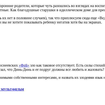
онние родители, которые чуть разошлись во взглядах на воспи
ятные. Как благодушные старушки в идиллическом доме для прест
ть их нет в половине случаев), так что приплюсуем сюда еще «В
и вы не хотите показывать ребенку негатив хотя бы на экранах.
диснеевских
«Фей»
зло как таковое отсутствует. Есть силы стих
зал, что Динь-Динь и ее подруг должны все любить и жаловать?
нимыми собственными интересами, и назвать их злодеями язык н
Й МУЛЬТФИЛЬМ