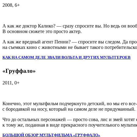
2008, 6+
А как же доктор Калико? — сразу спросите вы. Но ведь он воо
В основном сюжете это просто актер.
А как же вредный агент Пенни? — спросите вы следом. Да прост
на съемках кино с животными не бывает такого потребительск
КАК НА САМОМ ДЕЛЕ ЗВАЛИ ВОЛЬТА И ДРУГИХ МУЛЬТГЕРОЕВ
«Груффало»
2011, 0+
Конечно, этот мультфильм подчеркнуто детский, но мы его вс
с бородавкой на носу, который на самом деле не придуманный. 
Что до остальных персонажей — просто сова, лис и змей хотят 
к тому же, поданная в виде прекрасного поучительного мульти
БОЛЬШОЙ ОБЗОР МУЛЬТФИЛЬМА «ГРУФФАЛО»