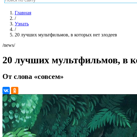
Главная
/
Узнать
/
20 лучших мультфильмов, в которых нет злодеев
/news/
20 лучших мультфильмов, в к
От слова «совсем»