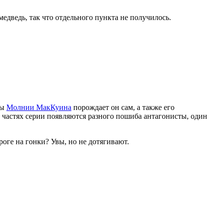
едведь, так что отдельного пункта не получилось.
мы
Молнии МакКуина
порождает он сам, а также его
х частях серии появляются разного пошиба антагонисты, один
оге на гонки? Увы, но не дотягивают.