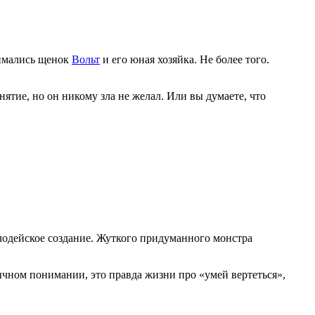
нимались щенок
Вольт
и его юная хозяйка. Не более того.
ятие, но он никому зла не желал. Или вы думаете, что
лодейское создание. Жуткого придуманного монстра
вычном понимании, это правда жизни про «умей вертеться»,