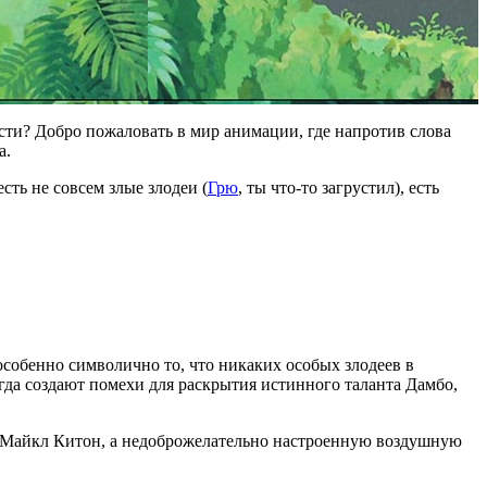
ости? Добро пожаловать в мир анимации, где напротив слова
а.
 есть не совсем злые злодеи (
Грю
, ты что-то загрустил), есть
собенно символично то, что никаких особых злодеев в
да создают помехи для раскрытия истинного таланта Дамбо,
ет Майкл Китон, а недоброжелательно настроенную воздушную