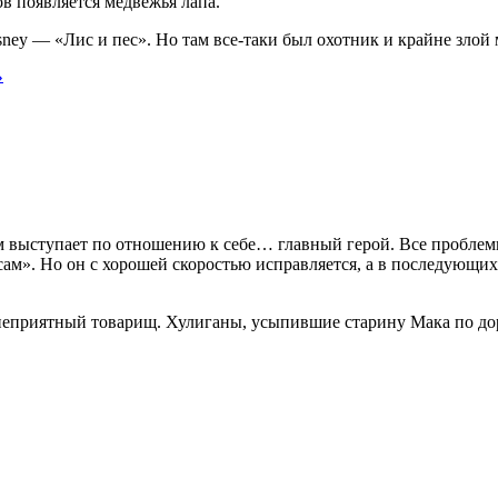
ов появляется медвежья лапа.
ey — «Лис и пес». Но там все-таки был охотник и крайне злой м
»
м выступает по отношению к себе… главный герой. Все пробле
сам». Но он с хорошей скоростью исправляется, а в последующи
 неприятный товарищ. Хулиганы, усыпившие старину Мака по дор