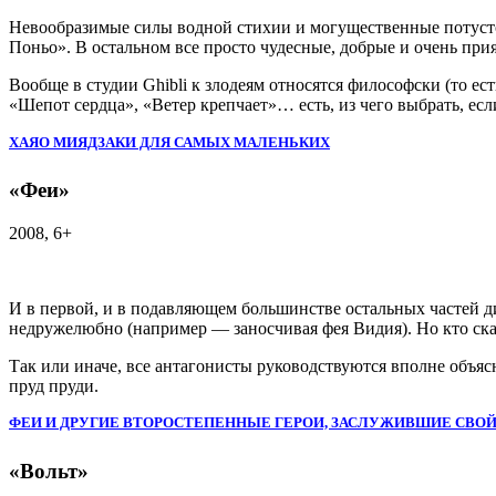
Невообразимые силы водной стихии и могущественные потустор
Поньо». В остальном все просто чудесные, добрые и очень при
Вообще в студии Ghibli к злодеям относятся философски (то ес
«Шепот сердца», «Ветер крепчает»… есть, из чего выбрать, есл
ХАЯО МИЯДЗАКИ ДЛЯ САМЫХ МАЛЕНЬКИХ
«Феи»
2008, 6+
И в первой, и в подавляющем большинстве остальных частей 
недружелюбно (например — заносчивая фея Видия). Но кто ска
Так или иначе, все антагонисты руководствуются вполне объяс
пруд пруди.
ФЕИ И ДРУГИЕ ВТОРОСТЕПЕННЫЕ ГЕРОИ, ЗАСЛУЖИВШИЕ СВО
«Вольт»