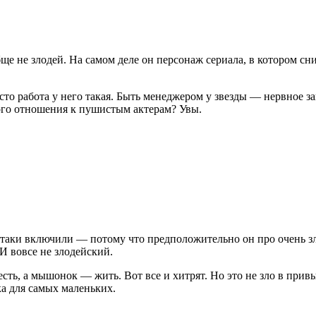
бще не злодей. На самом деле он персонаж сериала, в котором с
о работа у него такая. Быть менеджером у звезды — нервное зан
ого отношения к пушистым актерам? Увы.
е-таки включили — потому что предположительно он про очень з
И вовсе не злодейский.
есть, а мышонок — жить. Вот все и хитрят. Но это не зло в при
ка для самых маленьких.