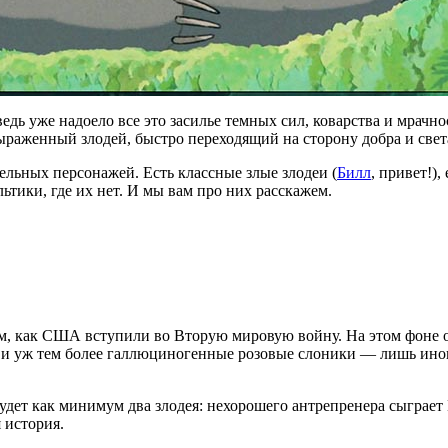
едь уже надоело все это засилье темных сил, коварства и мрачн
выраженный злодей, быстро переходящий на сторону добра и свет
ельных персонажей. Есть классные злые злодеи (
Билл
, привет!),
льтики, где их нет. И мы вам про них расскажем.
м, как США вступили во Вторую мировую войну. На этом фоне о
 и уж тем более галлюциногенные розовые слоники — лишь иног
будет как минимум два злодея: нехорошего антрепренера сыгра
 история.