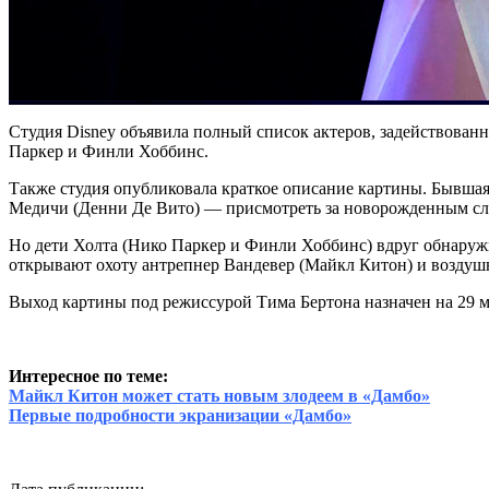
Студия Disney объявила полный список актеров, задействован
Паркер и Финли Хоббинс.
Также студия опубликовала краткое описание картины. Бывшая 
Медичи (Денни Де Вито) — присмотреть за новорожденным слон
Но дети Холта (Нико Паркер и Финли Хоббинс) вдруг обнаружив
открывают охоту антрепнер Вандевер (Майкл Китон) и воздуш
Выход картины под режиссурой Тима Бертона назначен на 29 ма
Интересное по теме:
Майкл Китон может стать новым злодеем в «Дамбо»
Первые подробности экранизации «Дамбо»