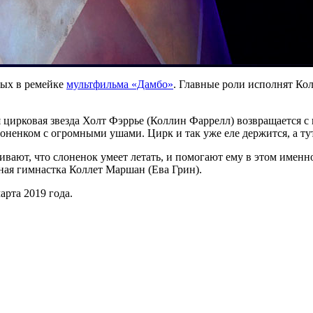
ных в ремейке
мультфильма «Дамбо»
. Главные роли исполнят Ко
цирковая звезда Холт Фэррье (Коллин Фаррелл) возвращается с 
енком с огромными ушами. Цирк и так уже еле держится, а тут
ают, что слоненок умеет летать, и помогают ему в этом именно
ная гимнастка Коллет Маршан (Ева Грин).
рта 2019 года.