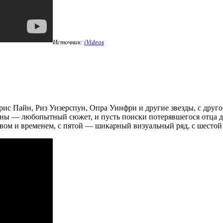
Источник:
iVideos
рис Пайн, Риз Уизерспун, Опра Уинфри и другие звезды, с друг
оны — любопытный сюжет, и пусть поиски потерявшегося отца до
ством и временем, с пятой — шикарный визуальный ряд, с шесто