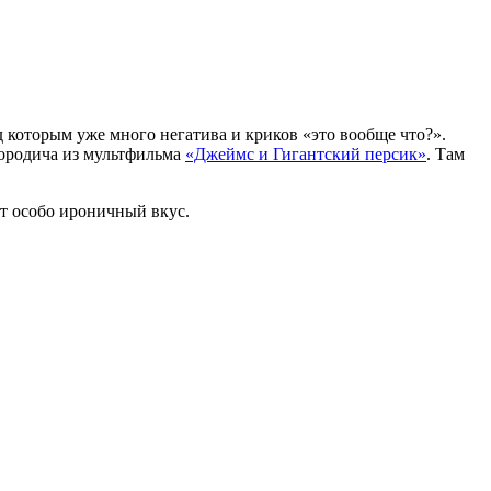
 которым уже много негатива и криков «это вообще что?».
 сородича из мультфильма
«Джеймс и Гигантский персик»
. Там
ет особо ироничный вкус.