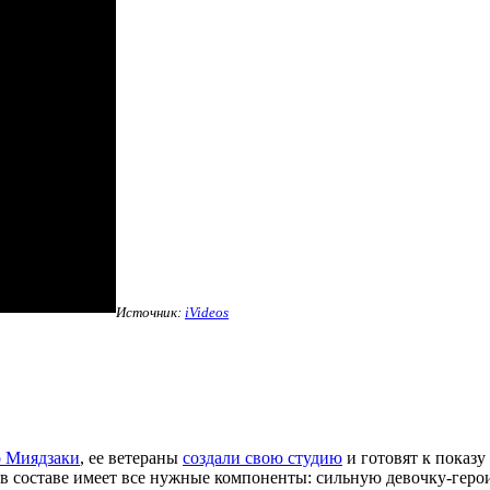
Источник:
iVideos
о Миядзаки
, ее ветераны
создали свою студию
и готовят к показу
в составе имеет все нужные компоненты: сильную девочку-гер