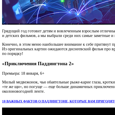
Грядущий год готовит детям и вовлеченным взрослым отличны
и детских фильмов, а мы выбрали среди них самые заметные и
Конечно, в этом меню наибольшее внимание к себе притянут 
Из оригинальных картин ожидаются диснеевский фильм про вре
по порядку!
«Приключения Паддингтона 2»
Премьера: 18 января, 6+
Милый медвежонок, чьи обаятельные рыже-карие глаза, кротк
«те же щи», но погуще — еще больше динамичных приключений 
околоновогодней ленте.
10 ВАЖНЫХ ФАКТОВ О ПАДДИНГТОНЕ, КОТОРЫЕ ВАМ ПРИГОДЯТ