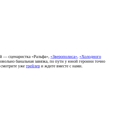
ой — сценаристка «Ральфа»,
«Зверополиса»
,
«Холодного
вольно банальная завязка, по пути у юной героини точно
й смотрите уже
трейлер
и ждите вместе с нами.