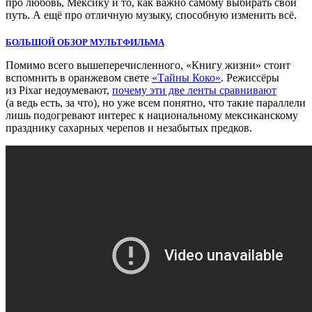
про любовь, Мексику и то, как важно самому выбирать свой
путь. А ещё про отличную музыку, способную изменить всё.
БОЛЬШОЙ ОБЗОР МУЛЬТФИЛЬМА
Помимо всего вышеперечисленного, «Книгу жизни» стоит
вспомнить в оранжевом свете
«Тайны Коко»
. Режиссёры
из Pixar недоумевают,
почему эти две ленты сравнивают
(а ведь есть, за что), но уже всем понятно, что такие параллели
лишь подогревают интерес к национальному мексиканскому
празднику сахарных черепов и незабытых предков.