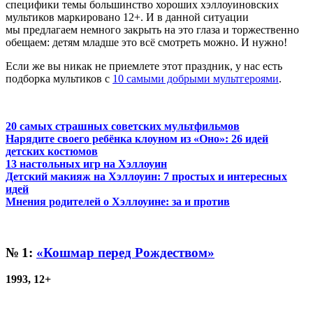
специфики темы большинство хороших хэллоуиновских
мультиков маркировано 12+. И в данной ситуации
мы предлагаем немного закрыть на это глаза и торжественно
обещаем: детям младше это всё смотреть можно. И нужно!
Если же вы никак не приемлете этот праздник, у нас есть
подборка мультиков с
10 самыми добрыми мультгероями
.
20 самых страшных советских мультфильмов
Нарядите своего ребёнка клоуном из «Оно»: 26 идей
детских костюмов
13 настольных игр на Хэллоуин
Детский макияж на Хэллоуин: 7 простых и интересных
идей
Мнения родителей о Хэллоуине: за и против
№ 1:
«Кошмар перед Рождеством»
1993, 12+