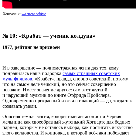
Источник:
warnerarchive
№ 10:
«Крабат — ученик колдуна»
1977, рейтинг не присвоен
И в завершение — полнометражная лента для тех, кому
понравилась наша подборка
самых страшных советских
мультфильмов
. «Крабат», правда, спорно советский, потому
что на самом деле чешский, но это сейчас совершенно
неважно. Имеет значение другое: сам этот жуткий
и чарующий мультик по книге Отфрида Пройслера.
Одновременно прекрасный и отталкивающий — да, тогда так
создавать умели.
Опасная тёмная магия, колоритный антагонист и Чёрная
мельница как своеобразный жутенький Хогвартс для бедных
парней, которым не осталось выбора, как постигать искусство
злого колдовства. И концовка, в которой всё-таки побеждает