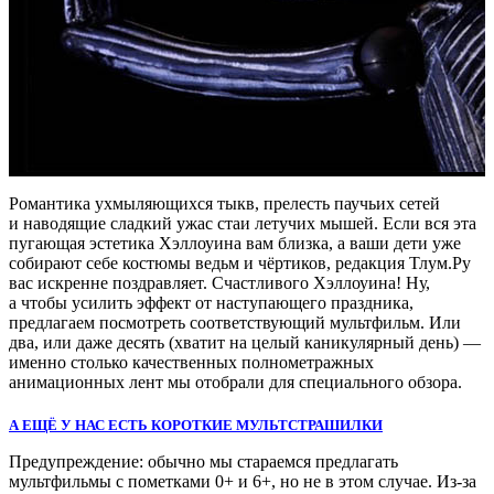
Романтика ухмыляющихся тыкв, прелесть паучьих сетей
и наводящие сладкий ужас стаи летучих мышей. Если вся эта
пугающая эстетика Хэллоуина вам близка, а ваши дети уже
собирают себе костюмы ведьм и чёртиков, редакция Тлум.Ру
вас искренне поздравляет. Счастливого Хэллоуина! Ну,
а чтобы усилить эффект от наступающего праздника,
предлагаем посмотреть соответствующий мультфильм. Или
два, или даже десять (хватит на целый каникулярный день) —
именно столько качественных полнометражных
анимационных лент мы отобрали для специального обзора.
А ЕЩЁ У НАС ЕСТЬ КОРОТКИЕ МУЛЬТСТРАШИЛКИ
Предупреждение: обычно мы стараемся предлагать
мультфильмы с пометками 0+ и 6+, но не в этом случае. Из-за