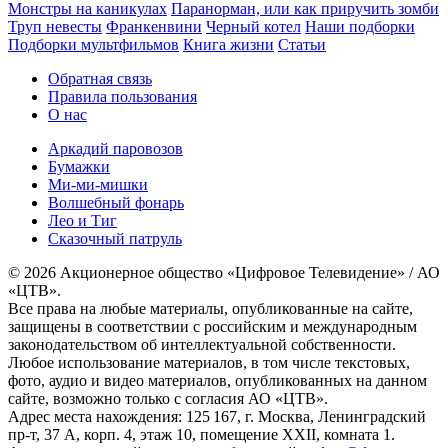
Монстры на каникулах
Паранорман, или как приручить зомби
Труп невесты
Франкенвини
Черный котел
Наши подборки
Подборки мультфильмов
Книга жизни
Статьи
Обратная связь
Правила пользования
О нас
Аркадий паровозов
Бумажки
Ми-ми-мишки
Волшебный фонарь
Лео и Тиг
Сказочный патруль
© 2026 Акционерное общество «Цифровое Телевидение» / АО
«ЦТВ».
Все права на любые материалы, опубликованные на сайте,
защищены в соответствии с российским и международным
законодательством об интеллектуальной собственности.
Любое использование материалов, в том числе текстовых,
фото, аудио и видео материалов, опубликованных на данном
сайте, возможно только с согласия АО «ЦТВ».
Адрес места нахождения: 125 167, г. Москва, Ленинградский
пр-т, 37 А, корп. 4, этаж 10, помещение XXII, комната 1.