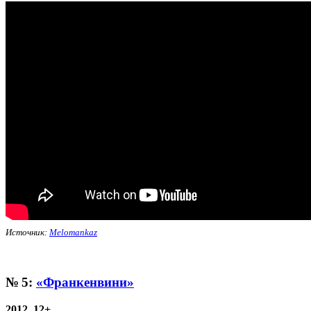
Источник:
Melomankaz
№ 5:
«Франкенвини»
2012, 12+