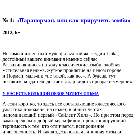
№ 4:
«Паранорман, или как приручить зомби»
2012, 6+
Не самый известный мультфильм той же студии Laika,
достойный вашего внимания именно сейчас.
Разваливающиеся на ходу классические зомби, злобная
мстительная ведьма, жуткое проклятие на целом городе
и Норман, мальчик «не такой, как все». А будешь тут
не таким, когда тебе достаётся дар видеть призраки умерших.
У НАС ЕСТЬ БОЛЬШОЙ ОБЗОР МУЛЬТФИЛЬМА
А если коротко, то здесь все составляющие классического
ужастика положены на сюжет, в общих чертах
напоминающий первый «Сайлент Хилл». Но при этом перед
вами предельно добрый мультфильм, пропагандирующий
терпимость к тем, кто отличается, всепрощение
и человечность. И какая здесь нежная лиричная музыка!