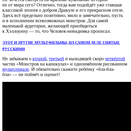
не от мира сего? Отлично, тогда вам подойдёт уже ставшая
классикой эпопея о добром Дракуле и его прекрасном отеле.
Здесь всё предельно позитивно, мило и замечательно, пусть
и в исполнении всевозможных монстров. Для самой
маленькой аудитории, желающей приобщиться
к Хэллоуину — то, что Человек-невидимка прописал.
ЭТОТ И ДРУГИЕ МУЛЬТФИЛЬМЫ, НА САМОМ ДЕЛЕ СНЯТЫЕ
РУССКИМИ
Не забываем о
второй
,
третьей
и выходящей скоро
четвёртой
частях «Монстров на каникулах» и одноимённом рисованном
мультсериале
. И обязательно скажите ребёнку «бла-бла-
бла» — он поймёт и оценит!