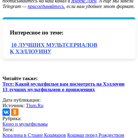
подписывайтесь на наш канал в
Яндекс.Дзен
. А ещё мы завели
Telegram —
присоединяйтесь
, если вам удобнее этот формат.
Интересное по теме:
10 ЛУЧШИХ МУЛЬТСЕРИАЛОВ
К ХЭЛЛОУИНУ
Читайте также:
Тест: Какой мультфильм вам посмотреть на Хэллоуин
13 лучших мультфильмов о привидениях
Дата публикации:
Источник:
Tlum.Ru
Рубрика:
Кино и мультфильмы
Теги:
Коралина в Стране Кошмаров
Кошмар перед Рождеством