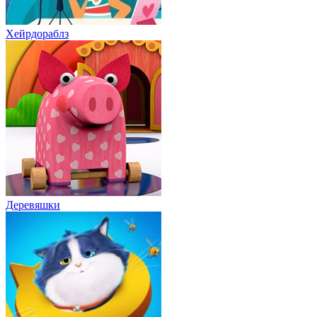
Хейрдораблз
Деревяшки