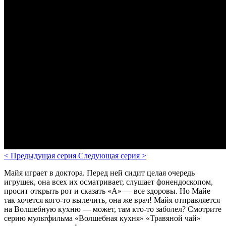
<
Предыдущая серия
Следующая серия
>
Майя играет в доктора. Перед ней сидит целая очередь
игрушек, она всех их осматривает, слушает фонендоскопом,
просит открыть рот и сказать «А» — все здоровы. Но Майе
так хочется кого-то вылечить, она же врач! Майя отправляется
на Волшебную кухню — может, там кто-то заболел?
Смотрите
серию мультфильма «Волшебная кухня» «Травяной чай»