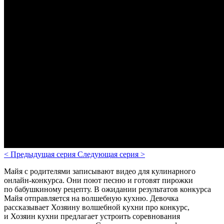
<
Предыдущая серия
Следующая серия
>
Майя с родителями записывают видео для кулинарного
онлайн-конкурса. Они поют песню и готовят пирожки
по бабушкиному рецепту. В ожидании результатов конкурса
Майя отправляется на волшебную кухню. Девочка
рассказывает Хозяину волшебной кухни про конкурс,
и Хозяин кухни предлагает устроить соревнования