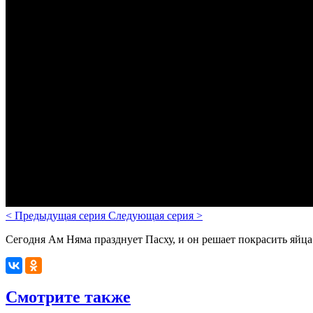
<
Предыдущая серия
Следующая серия
>
Сегодня Ам Няма празднует Пасху, и он решает покрасить яйц
Смотрите также