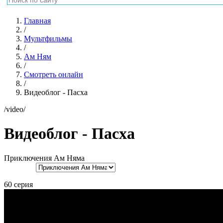
Главная
/
Мультфильмы
/
Ам Ням
/
Смотреть онлайн
/
Видеоблог - Пасха
/video/
Видеоблог - Пасха
Приключения Ам Няма
60 серия