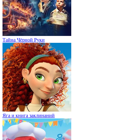
Тайна Чёрной Руки
Яга и книга заклинаний