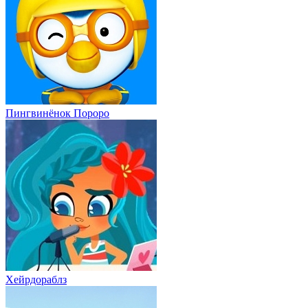
Пингвинёнок Пороро
Хейрдораблз