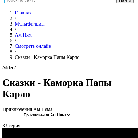
Главная
/
Мультфильмы
/
Ам Ням
/
Смотреть онлайн
/
Сказки - Каморка Папы Карло
/video/
Сказки - Каморка Папы
Карло
Приключения Ам Няма
33 серия