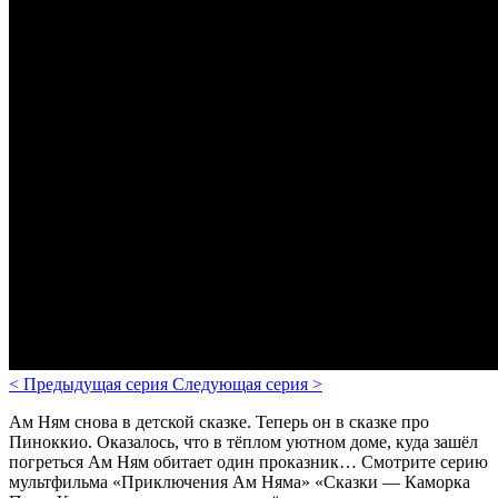
<
Предыдущая серия
Следующая серия
>
Ам Ням снова в детской сказке. Теперь он в сказке про
Пиноккио. Оказалось, что в тёплом уютном доме, куда зашёл
погреться Ам Ням обитает один проказник… Смотрите серию
мультфильма «Приключения Ам Няма» «Сказки — Каморка