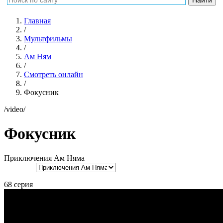
Главная
/
Мультфильмы
/
Ам Ням
/
Смотреть онлайн
/
Фокусник
/video/
Фокусник
Приключения Ам Няма
68 серия