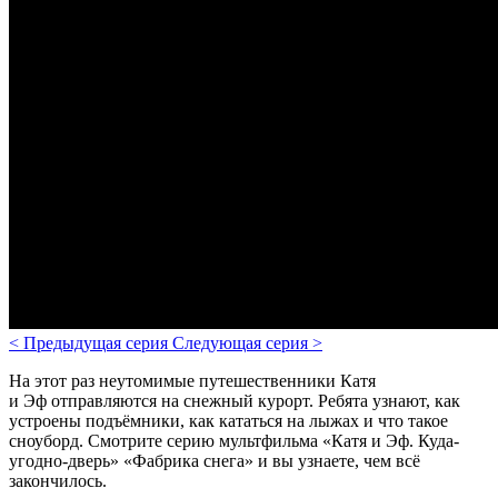
<
Предыдущая серия
Следующая серия
>
На этот раз неутомимые путешественники Катя
и Эф отправляются на снежный курорт. Ребята узнают, как
устроены подъёмники, как кататься на лыжах и что такое
сноуборд. Смотрите серию мультфильма «Катя и Эф. Куда-
угодно-дверь» «Фабрика снега» и вы узнаете, чем всё
закончилось.