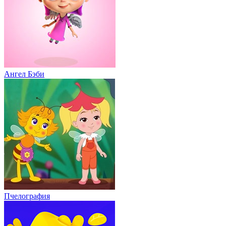
Ангел Бэби
Пчелография