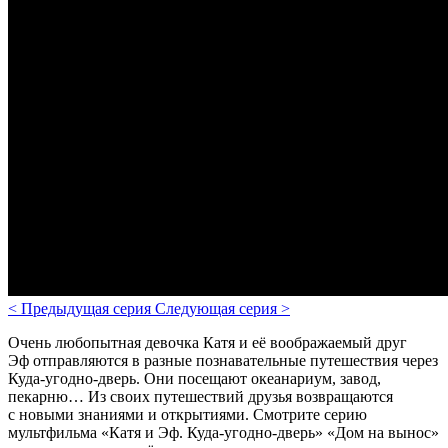
<
Предыдущая серия
Следующая серия
>
Очень любопытная девочка Катя и её воображаемый друг
Эф отправляются в разные познавательные путешествия через
Куда-угодно-дверь. Они посещают океанариум, завод,
пекарню… Из своих путешествий друзья возвращаются
с новыми знаниями и открытиями. Смотрите серию
мультфильма «Катя и Эф. Куда-угодно-дверь» «Дом на вынос»