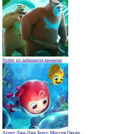
Побег из лабиринта времени
Агент Джи-Джи Бонд: Миссия Океан