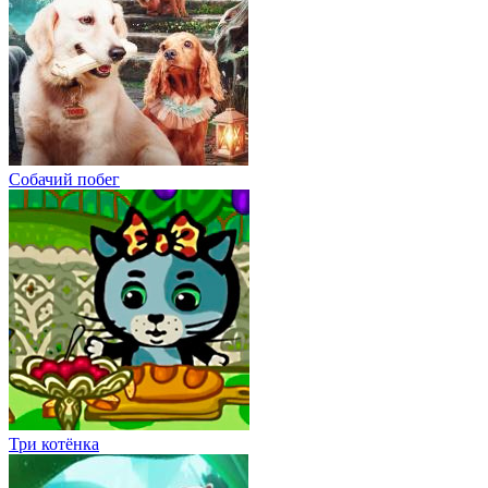
Собачий побег
Три котёнка