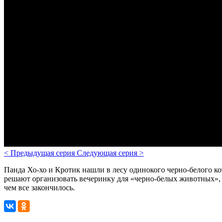
<
Предыдущая серия
Следующая серия
>
Панда Хо-хо и Кротик нашли в лесу одинокого черно-белого кот
решают организовать вечеринку для «черно-белых животных», 
чем все закончилось.