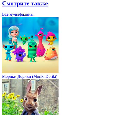
Смотрите также
Все мультфильмы
Морики Дорики (Moriki Doriki)