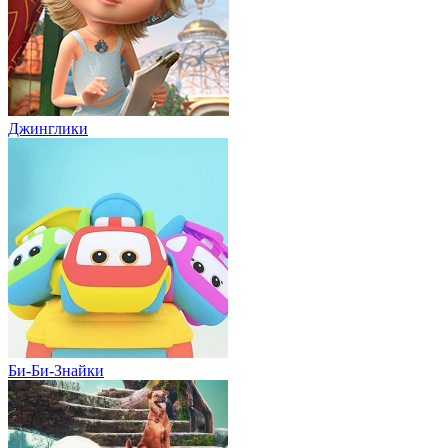
Джинглики
Би-Би-Знайки