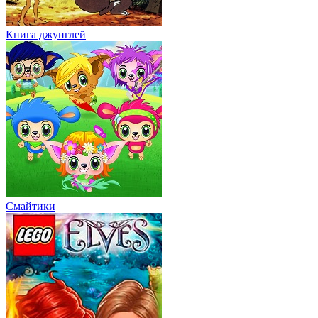
Книга джунглей
Смайтики