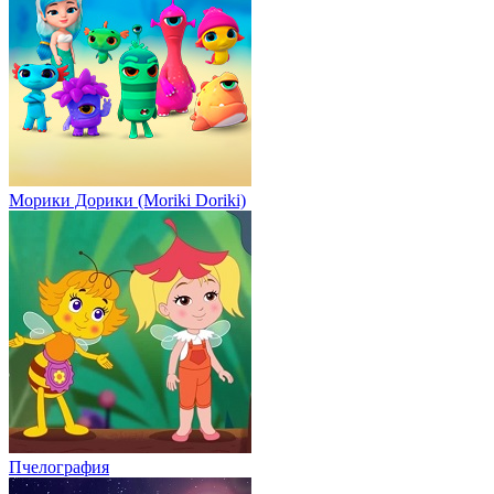
Морики Дорики (Moriki Doriki)
Пчелография