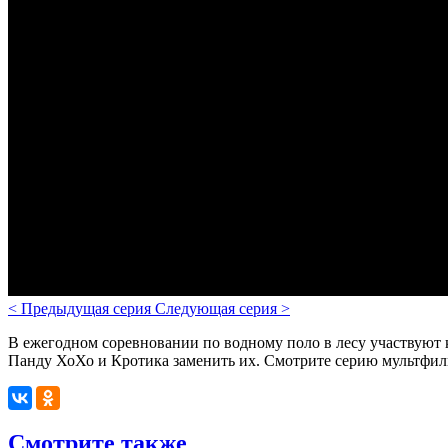
<
Предыдущая серия
Следующая серия
>
В ежегодном соревновании по водному поло в лесу участвуют 
Панду ХоХо и Кротика заменить их. Смотрите серию мультфиль
Смотрите также