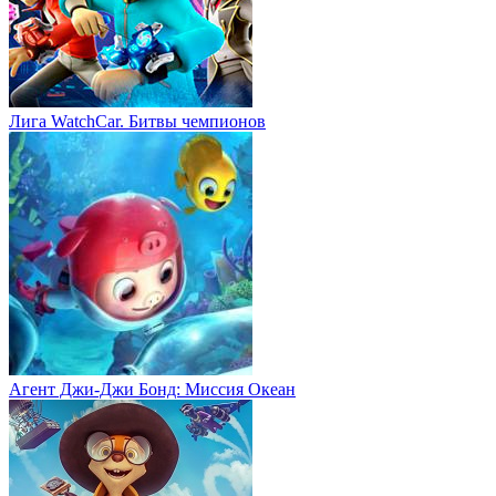
Лига WatchCar. Битвы чемпионов
Агент Джи-Джи Бонд: Миссия Океан