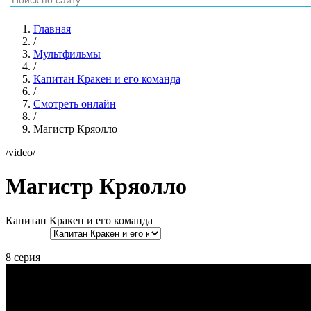
Главная
/
Мультфильмы
/
Капитан Кракен и его команда
/
Смотреть онлайн
/
Магистр Кряолло
/video/
Магистр Кряолло
Капитан Кракен и его команда
8 серия