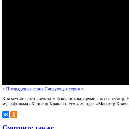
<
Предыдущая серия
Следующая серия
>
Кря мечтает стать великим фокусником, прямо как его кумир,
мультфильма «Капитан Кракен и его команда» «Магистр Кряолло
Смотрите также