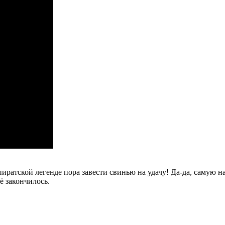
 пиратской легенде пора завести свинью на удачу! Да-да, саму
ё закончилось.