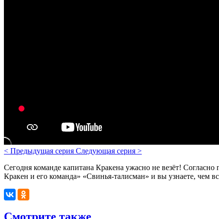
<
Предыдущая серия
Следующая серия
>
Сегодня команде капитана Кракена ужасно не везёт! Согласно
Кракен и его команда» «Свинья-талисман» и вы узнаете, чем вс
Смотрите также
Все мультфильмы