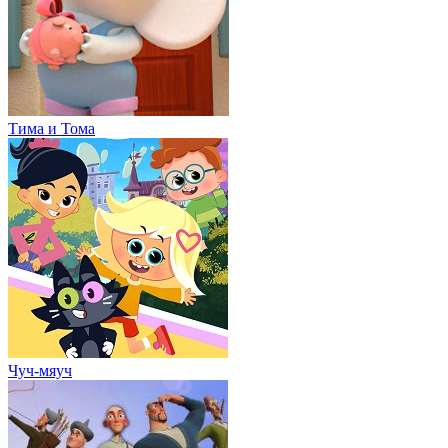
Тима и Тома
Чуч-мяуч