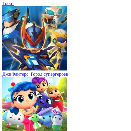
Тобот
ДжиФайтерс. Город супергероев