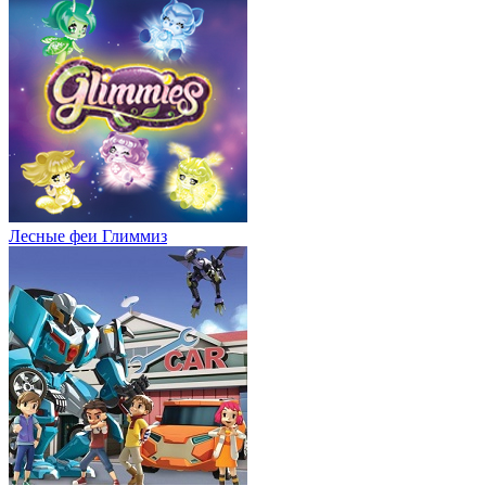
Лесные феи Глиммиз