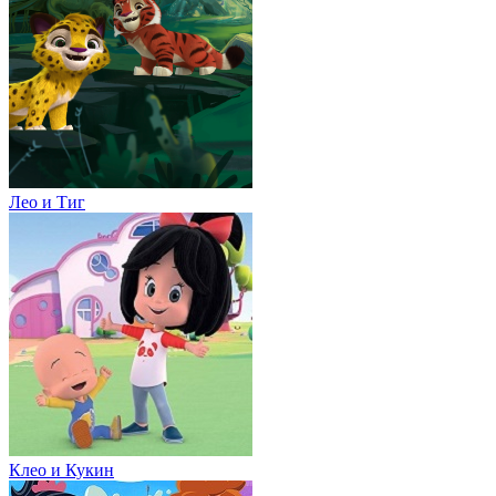
Лео и Тиг
Клео и Кукин