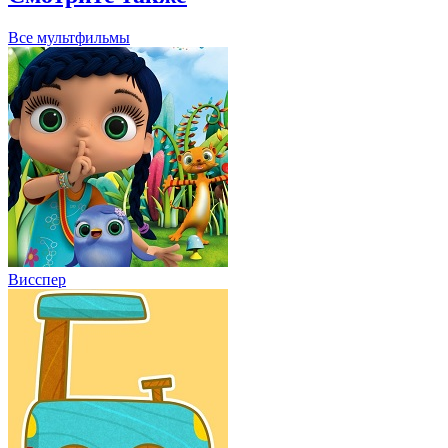
Все мультфильмы
Висспер