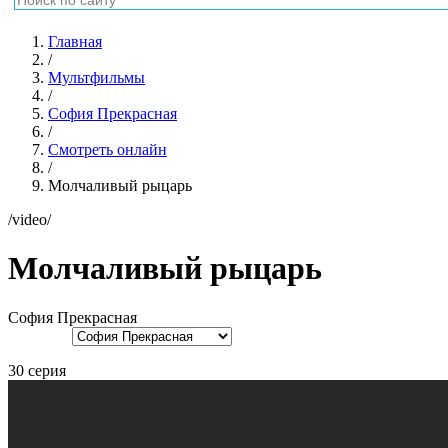
Главная
/
Мультфильмы
/
София Прекрасная
/
Смотреть онлайн
/
Молчаливый рыцарь
/video/
Молчаливый рыцарь
София Прекрасная
30 серия