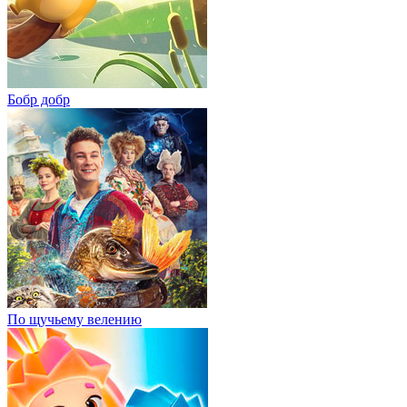
Бобр добр
По щучьему велению