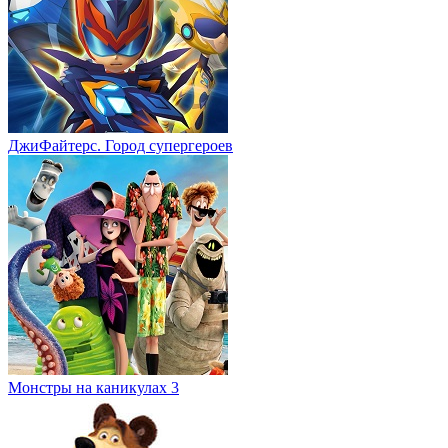
ДжиФайтерс. Город супергероев
Монстры на каникулах 3