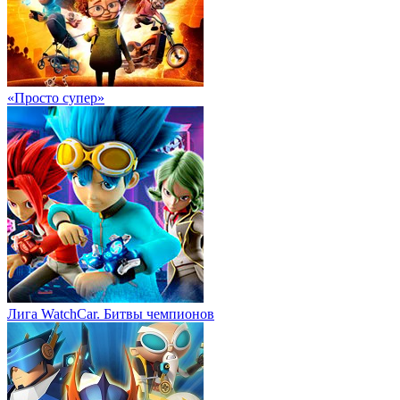
«Просто супер»
Лига WatchCar. Битвы чемпионов