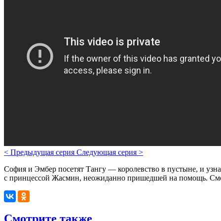
<
Предыдущая серия
Следующая серия
>
София и Эмбер посетят Тангу — королевство в пустыне, и узна
с принцессой Жасмин, неожиданно пришедшей на помощь. Смот
Смотрите также