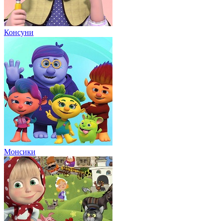
Консуни
Монсики