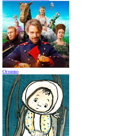
Огниво