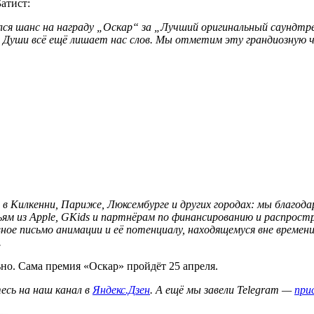
Батист:
ился шанс на награду „Оскар“ за „Лучший оригинальный саундт
м Души всё ещё лишает нас слов. Мы отметим эту грандиозную ч
 в Килкенни, Париже, Люксембурге и других городах: мы благо
зьям из Apple, GKids и партнёрам по финансированию и распрост
ое письмо анимации и её потенциалу, находящемуся вне времени
.
но. Сама премия «Оскар» пройдёт 25 апреля.
сь на наш канал в
Яндекс.Дзен
. А ещё мы завели Telegram —
при