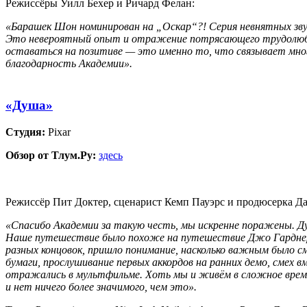
Режиссёры Уилл Бехер и Ричард Фелан:
«Барашек Шон номинирован на „Оскар“?! Серия невнятных зву
Это невероятный опыт и отражение потрясающего трудолюбия и
оставаться на позитиве — это именно то, что связывает мног
благодарность Академии».
«Душа»
Студия:
Pixar
Обзор от Тлум.Ру:
здесь
Режиссёр Пит Доктер, сценарист Кемп Пауэрс и продюсерка Д
«Спасибо Академии за такую честь, мы искренне поражены. Ду
Наше путешествие было похоже на путешествие Джо Гарднера 
разных концовок, пришло понимание, насколько важным было с
бумаги, прослушивание первых аккордов на ранних демо, смех 
отражались в мультфильме. Хоть мы и живём в сложное время
и нет ничего более значимого, чем это».