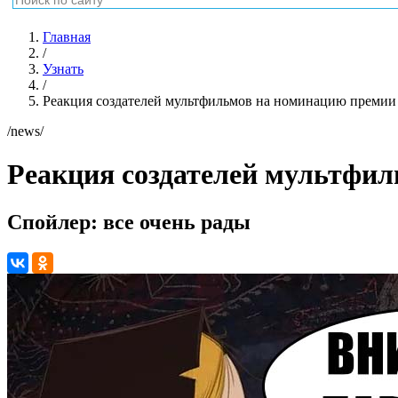
Главная
/
Узнать
/
Реакция создателей мультфильмов на номинацию премии
/news/
Реакция создателей мультфи
Спойлер: все очень рады