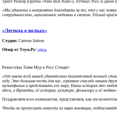
Трент Резнор (группа «Nine Inch Nails»), Аттикус Росс и Джон 
«Мы удивлены и невероятно благодарны за то, что у нас появ
сотрудничество, наполненное любовью и светом. Тёплый приё
«Легенда о волках»
Студия:
Cartoon Saloon
Обзор от Тлум.Ру:
здесь
Режиссёры Томм Мур и Росс Стюарт:
«От имени всей нашей удивительно талантливой волчьей стаи
году. Это большая честь для нас, огромное спасибо нашим дру
мультфильм и представить его миру. Наша история это любовн
здесь, в Ирландии, её истории, культуре, фольклору и её людям»
Поздравляем всех номинантов, представляем, как им волнитель
Чтобы не пропускать новости из мира анимации, подписывайте