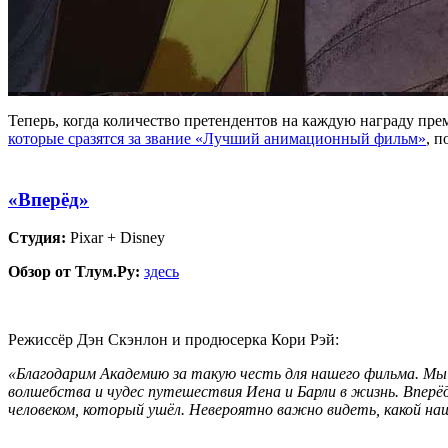
Теперь, когда количество претендентов на каждую награду пр
которые сразятся за звание «Лучший анимационный фильм»
, 
«Вперёд»
Студия:
Pixar + Disney
Обзор от Тлум.Ру:
здесь
Режиссёр Дэн Скэнлон и продюсерка Кори Рэй:
«Благодарим Академию за такую честь для нашего фильма. Мы 
волшебства и чудес путешествия Иена и Барли в жизнь. Вперё
человеком, который ушёл. Невероятно важно видеть, какой наш