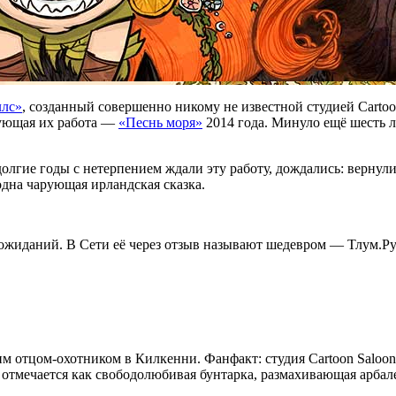
ллс»
, созданный совершенно никому не известной студией Carto
дующая их работа —
«Песнь моря»
2014 года. Минуло ещё шесть л
 долгие годы с нетерпением ждали эту работу, дождались: вернул
одна чарующая ирландская сказка.
жиданий. В Сети её через отзыв называют шедевром — Тлум.Ру 
им отцом-охотником в Килкенни. Фанфакт: студия Cartoon Saloon
 отмечается как свободолюбивая бунтарка, размахивающая арба