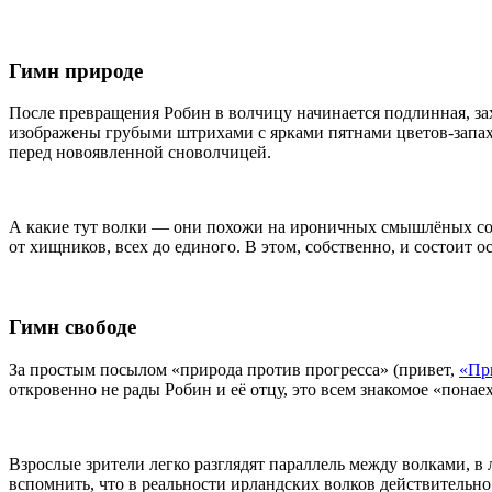
Гимн природе
После превращения Робин в волчицу начинается подлинная, за
изображены грубыми штрихами с ярками пятнами цветов-запахо
перед новоявленной сноволчицей.
А какие тут волки — они похожи на ироничных смышлёных соба
от хищников, всех до единого. В этом, собственно, и состоит 
Гимн свободе
За простым посылом «природа против прогресса» (привет,
«Пр
откровенно не рады Робин и её отцу, это всем знакомое «понаех
Взрослые зрители легко разглядят параллель между волками, в
вспомнить, что в реальности ирландских волков действительно