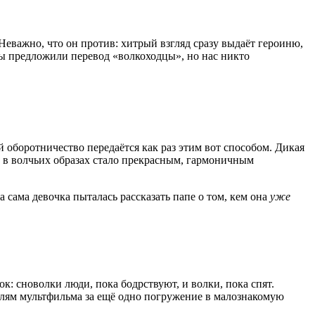
Неважно, что он против: хитрый взгляд сразу выдаёт героиню,
бы предложили перевод «волкоходцы», но нас никто
й оборотничество передаётся как раз этим вот способом. Дикая
е в волчьих образах стало прекрасным, гармоничным
 сама девочка пыталась рассказать папе о том, кем она
уже
: сноволки люди, пока бодрствуют, и волки, пока спят.
елям мультфильма за ещё одно погружение в малознакомую