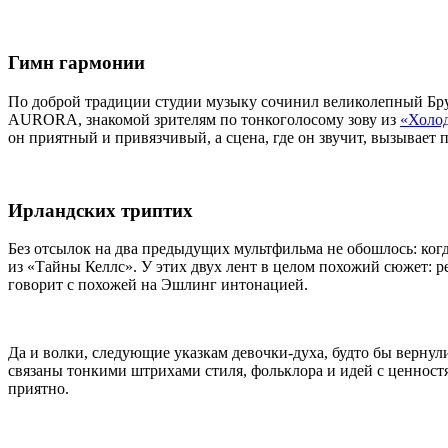
Гимн гармонии
По доброй традиции студии музыку сочинил великолепный Бруно
AURORA, знакомой зрителям по тонкоголосому зову из
«Холод
он приятный и привязчивый, а сцена, где он звучит, вызывает
Ирландских триптих
Без отсылок на два предыдущих мультфильма не обошлось: когд
из «Тайны Келлс». У этих двух лент в целом похожий сюжет: ре
говорит с похожей на Эшлинг интонацией.
Да и волки, следующие указкам девочки-духа, будто бы вернул
связаны тонкими штрихами стиля, фольклора и идей с ценнос
приятно.