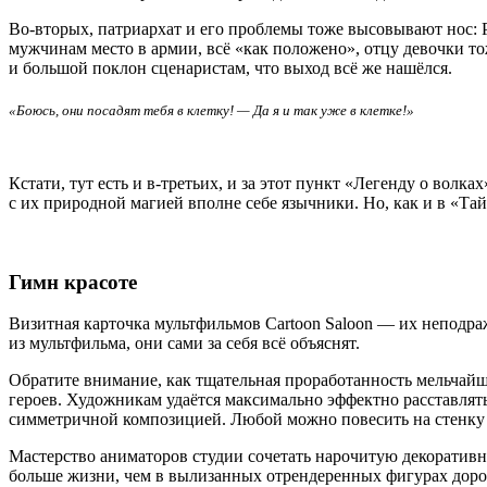
Во-вторых, патриархат и его проблемы тоже высовывают нос: Р
мужчинам место в армии, всё «как положено», отцу девочки то
и большой поклон сценаристам, что выход всё же нашёлся.
«Боюсь, они посадят тебя в клетку! — Да я и так уже в клетке!»
Кстати, тут есть и в-третьих, и за этот пункт «Легенду о вол
с их природной магией вполне себе язычники. Но, как и в «Тай
Гимн красоте
Визитная карточка мультфильмов Cartoon Saloon — их неподраж
из мультфильма, они сами за себя всё объяснят.
Обратите внимание, как тщательная проработанность мельчайши
героев. Художникам удаётся максимально эффектно расставлять
симметричной композицией. Любой можно повесить на стенку в
Мастерство аниматоров студии сочетать нарочитую декоратив
больше жизни, чем в вылизанных отрендеренных фигурах дорог