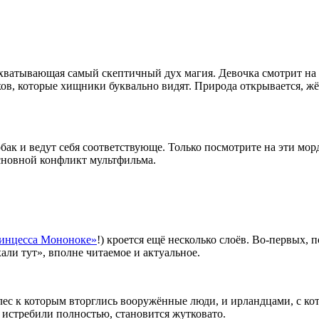
хватывающая самый скептичный дух магия. Девочка смотрит на л
в, которые хищники буквально видят. Природа открывается, жё
к и ведут себя соответствующе. Только посмотрите на эти морд
основной конфликт мультфильма.
инцесса Мононоке»
!) кроется ещё несколько слоёв. Во-первых
али тут», вполне читаемое и актуальное.
 лес к которым вторглись вооружённые люди, и ирландцами, с ко
 истребили полностью, становится жутковато.