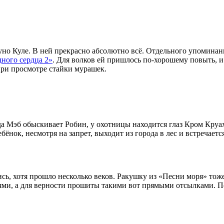
 Куле. В ней прекрасно абсолютно всё. Отдельного упоминания 
ного сердца 2»
. Для волков ей пришлось по-хорошему повыть, и 
 при просмотре стайки мурашек.
а Мэб обыскивает Робин, у охотницы находится глаз Кром Круах
бёнок, несмотря на запрет, выходит из города в лес и встречае
ись, хотя прошло несколько веков. Ракушку из «Песни моря» то
тями, а для верности прошиты такими вот прямыми отсылками. 