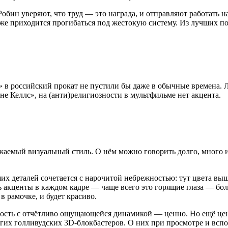
обин уверяют, что труд — это награда, и отправляют работать 
же приходится прогибаться под жестокую систему. Из лучших поб
ках» в российский прокат не пустили бы даже в обычные времена.
не Келлс», на (анти)религиозности в мультфильме нет акцента.
аемый визуальный стиль. О нём можно говорить долго, много и с
х деталей сочетается с нарочитой небрежностью: тут цвета выш
 акценты в каждом кадре — чаще всего это горящие глаза — боле
 рамочке, и будет красиво.
ность с отчётливо ощущающейся динамикой — ценно. Но ещё це
их голливудских 3D-блокбастеров. О них при просмотре и вспоми