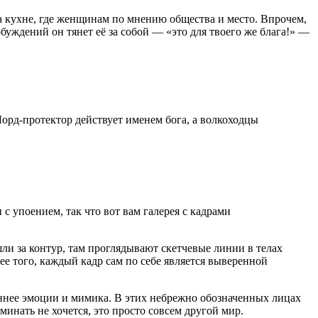
на кухне, где женщинам по мнению общества и место. Впрочем,
уждений он тянет её за собой — «это для твоего же блага!» —
 Лорд-протектор действует именем бога, а волкоходцы
 упоением, так что вот вам галерея с кадрами
ли за контур, там проглядывают скетчевые линии в телах
е того, каждый кадр сам по себе является выверенной
ннее эмоции и мимика. В этих небрежно обозначенных лицах
нать не хочется, это просто совсем другой мир.