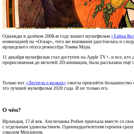
Однажды в далёком 2008-м году вышел мультфильм
«Тайна Ке
номинацией на «Оскар», того же внимания удостоилась и сле
ирландского опуса режиссёра Томма Мура.
11 декабря мультфильм стал доступен на Apple TV+, и все, кто
прорисованная до мелочей 2D-анимация, была рассказана ещё 
Только вот
«Легенда о волках»
смогла превзойти большинство о
это лучший мультфильм 2020 года. И не только его.
О чём?
Ирландия, 17-й век. Англичанка Робин приехала вместе со сво
с отдельным удовольствием. Одиннадцатилетняя героиня сразу
соколом Мерлином.