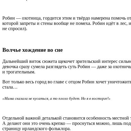
Робин — охотница, гордится этим и твёрдо намерена помочь от
которой запреты и стены вообще не помеха. Робин идёт в лес,
не спросил).
Волчье хождение во сне
Дальнейший виток сюжета щекочет зрительский интерес сильнее 
девочка сразу сумела разглядеть суть Робин — даже за охотни
и трогательным.
Вот только весь город во главе с отцом Робин хочет уничтожит
стала…
«Мама сказала не кусаться, а то плохо будет. Но я в восторге!»
Отдельной важной деталькой становится особенность местной 
А делают они это очень крепко — проснуться можно, лишь под
страницу ирландского фольклора.