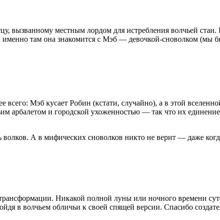
цу, вызванному местным лордом для истребления волчьей стаи. 
 и именно там она знакомится с Мэб — девочкой-сноволком (мы 
всего: Мэб кусает Робин (кстати, случайно), а в этой вселенно
чьим арбалетом и городской ухоженностью — так что их единени
ь волков. А в мифических сноволков никто не верит — даже когда
трансформации. Никакой полной луны или ночного времени суток
ойдя в волчьем обличьи к своей спящей версии. Спасибо создат