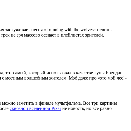
заслуживает песня «I running with the wolves» певицы
трек не зря массово оседает в плейлистах зрителей,
а, тот самый, который использовал в качестве лупы Брендан
тся с местным волшебным жителем. Мэб даже про «это мой лес!»
же можно заметить в финале мультфильма. Все три картины
После
сквозной вселенной Pixar
не новость, но всё равно