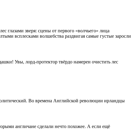
ес глазами зверя: сцены от первого «волчьего» лица
лтыми всплесками волшебства раздвигая самые густые заросли
ашки! Увы, лорд-протектор твёрдо намерен очистить лес
, политический. Во времена Английской революции ирландцы
торыми англичане сделали нечто похожее. А если ещё