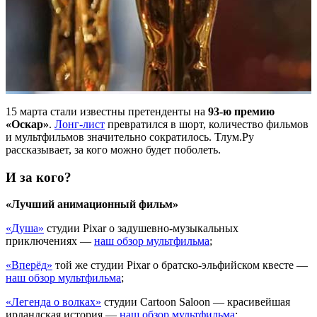
15 марта стали известны претенденты на
93-ю премию
«Оскар»
.
Лонг-лист
превратился в шорт, количество фильмов
и мультфильмов значительно сократилось. Тлум.Ру
рассказывает, за кого можно будет поболеть.
И за кого?
«Лучший анимационный фильм»
«Душа»
студии Pixar о задушевно-музыкальных
приключениях —
наш обзор мультфильма
;
«Вперёд»
той же студии Pixar о братско-эльфийском квесте —
наш обзор мультфильма
;
«Легенда о волках»
студии Cartoon Saloon — красивейшая
ирландская история —
наш обзор мультфильма
;