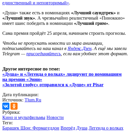
единственный и неповторимый»
.
«Душа» также есть в номинациях
«Лучший саундтрек»
и
«Лучший звук»
. А чрезвычайно реалистичный
«Пиноккио»
имеет шанс победить в номинации
«Лучший грим»
.
Сама премия пройдёт 25 апреля, начинаем строить прогнозы.
Чтобы не пропускать новости из мира анимации,
подписывайтесь на наш канал в
Яндекс.Дзен
. А ещё мы завели
Telegram —
присоединяйтесь
, если вам удобнее этот формат.
Другое интересное по теме:
«Душа» и «Легенда о волках» лидируют по номинациям
на премию «Энни»
«Золотой глобус» отправился к «Душе» от Pixar
Дата публикации:
Источник:
Tlum.Ru
Рубрика:
Кино и мультфильмы
Новости
Теги:
Барашек Шон: Фермагеддон
Вперёд
Душа
Легенда о волках