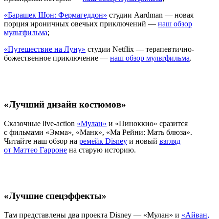
«Барашек Шон: Фермагеддон»
студии Aardman — новая
порция ироничных овечьих приключений —
наш обзор
мультфильма
;
«Путешествие на Луну»
студии Netflix — терапевтично-
божественное приключение —
наш обзор мультфильма
.
«Лучший дизайн костюмов»
Сказочные live-action
«Мулан»
и «Пиноккио» сразится
с фильмами «Эмма», «Манк», «Ма Рейни: Мать блюза».
Читайте наш обзор на
ремейк Disney
и новый
взгляд
от Маттео Гарроне
на старую историю.
«Лучшие спецэффекты»
Там представлены два проекта Disney — «Мулан» и
«Айван,