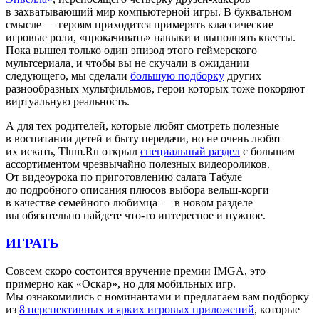
в захватывающий мир компьютерной игры. В буквальном
смысле — героям приходится примерять классические
игровые роли, «прокачивать» навыки и выполнять квесты.
Пока вышел только один эпизод этого геймерского
мультсериала, и чтобы вы не скучали в ожидании
следующего, мы сделали
большую подборку
других
разнообразных мультфильмов, герои которых тоже покоряют
виртуальную реальность.
А для тех родителей, которые любят смотреть полезные
в воспитании детей и быту передачи, но не очень любят
их искать, Tlum.Ru открыл
специальный раздел
с большим
ассортиментом чрезвычайно полезных видеороликов.
От видеоурока по приготовлению салата Табуле
до подробного описания плюсов выбора вельш-корги
в качестве семейного любимца — в новом разделе
вы обязательно найдете что-то интересное и нужное.
ИГРАТЬ
Совсем скоро состоится вручение премии IMGA, это
примерно как «Оскар», но для мобильных игр.
Мы ознакомились с номинантами и предлагаем вам подборку
из
8 перспективных и ярких игровых приложений
, которые