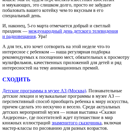
и мяукающих, это слишком долго, просто не забудьте
побаловать вашего котейку чем-то вкусным в его
специальный день.
И, наконец, 5-го марта отмечается добрый и светлый
праздник —
международный день детского телевидения
и радиовещания
. Ура!
А для тех, кто хочет сотворить на этой неделе что-то
интересное с ребенком — наша регулярная подборка
рекомендуемых к посещению мест, обязательных к просмотру
мультфильмов, качественных приложений для детей и ряд
интересностей на тему анимационных премий.
СХОДИТЬ
Детские программы в музее АЗ (Москва)
. Познавательные
детские лекции и музыкальные программы в музее АЗ —
перспективный способ приобщить ребенка к миру искусства,
причем сделать это нескучно и весело. Среди актуальных
детских мероприятий музея — новая выставка «Сказки
Андерсена», где посетителей ждет путешествие в мир
книжных иллюстраций
знаменитого сказочника
, включая
мастер-классы по рисованию для разных возрастов.