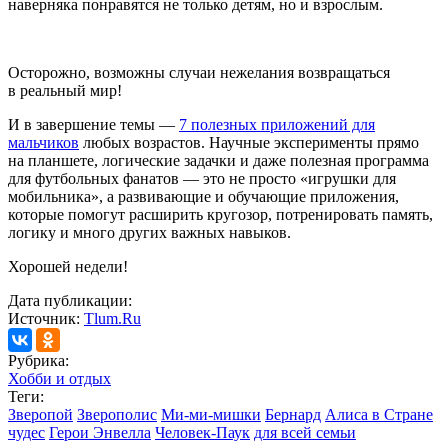
наверняка понравятся не только детям, но и взрослым.
Осторожно, возможны случаи нежелания возвращаться
в реальный мир!
И в завершение темы —
7 полезных приложений для
мальчиков
любых возрастов. Научные эксперименты прямо
на планшете, логические задачки и даже полезная программа
для футбольных фанатов — это не просто «игрушки для
мобильника», а развивающие и обучающие приложения,
которые помогут расширить кругозор, потренировать память,
логику и много других важных навыков.
Хорошей недели!
Дата публикации:
Источник:
Tlum.Ru
Рубрика:
Хобби и отдых
Теги:
Зверопой
Зверополис
Ми-ми-мишки
Бернард
Алиса в Стране
чудес
Герои Энвелла
Человек-Паук
для всей семьи