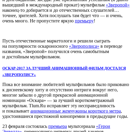
вышедший в международный прокат) мультфильм
«Зверопой»
наконец-то добирается и до отечественных слушателей…
точнее, зрителей. Хотя послушать там будет что — и очень,
очень много. Не пропустите яркую
премьеру
!
Пусть отечественные маркетологи и решили сыграть
на популярности оскароносного
«Зверополиса»
в переводе
названия, «Зверопой» получился очень самобытным
и достойным мультфильмом.
ОСКАР-2017 ЗА ЛУЧШИЙ АНИМАЦИОННЫЙ ФИЛЬМ ДОСТАЛСЯ
«ЗВЕРОПОЛИСУ»
Пока все внимание любителей мультфильмов было приковано
к диснеевскому хиту и отсутствию интриги вокруг него,
многие забыли о другой прекрасной анимационной
номинации «Оскара» — за лучший короткометражный
мультфильм. Tlum.Ru исправляет эту несправедливость
и показывает
анимационные жемчужины короткого метра
,
удостоившиеся престижной кинопремии в предыдущие годы.
23 февраля состоялась
премьера
мультсериала
«Герои
Энвелла»
, переносящего четверку друзей-хакеров