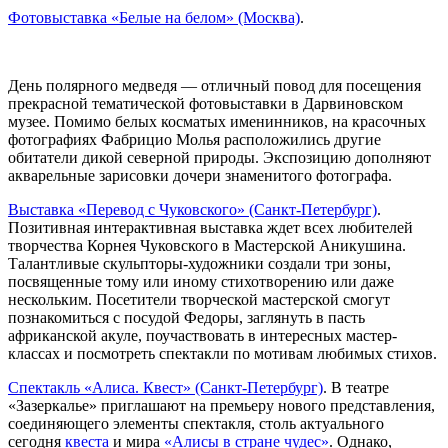
Фотовыставка «Белые на белом» (Москва)
.
День полярного медведя — отличный повод для посещения
прекрасной тематической фотовыставки в Дарвиновском
музее. Помимо белых косматых именинников, на красочных
фотографиях Фабрицио Молья расположились другие
обитатели дикой северной природы. Экспозицию дополняют
акварельные зарисовки дочери знаменитого фотографа.
Выставка «Перевод с Чуковского» (Санкт-Петербург)
.
Позитивная интерактивная выставка ждет всех любителей
творчества Корнея Чуковского в Мастерской Аникушина.
Талантливые скульпторы-художники создали три зоны,
посвященные тому или иному стихотворению или даже
нескольким. Посетители творческой мастерской смогут
познакомиться с посудой Федоры, заглянуть в пасть
африканской акуле, поучаствовать в интересных мастер-
классах и посмотреть спектакли по мотивам любимых стихов.
Спектакль «Алиса. Квест» (Санкт-Петербург)
. В театре
«Зазеркалье» приглашают на премьеру нового представления,
соединяющего элементы спектакля, столь актуального
сегодня
квеста
и мира
«Алисы в стране чудес»
. Однако,