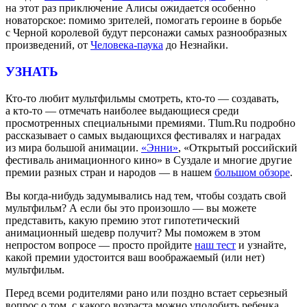
на этот раз приключение Алисы ожидается особенно
новаторское: помимо зрителей, помогать героине в борьбе
с Черной королевой будут персонажи самых разнообразных
произведений, от
Человека-паука
до Незнайки.
УЗНАТЬ
Кто-то любит мультфильмы смотреть, кто-то — создавать,
а кто-то — отмечать наиболее выдающиеся среди
просмотренных специальными премиями. Tlum.Ru подробно
рассказывает о самых выдающихся фестивалях и наградах
из мира большой анимации.
«Энни»
, «Открытый российский
фестиваль анимационного кино» в Суздале и многие другие
премии разных стран и народов — в нашем
большом обзоре
.
Вы когда-нибудь задумывались над тем, чтобы создать свой
мультфильм? А если бы это произошло — вы можете
представить, какую премию этот гипотетический
анимационный шедевр получит? Мы поможем в этом
непростом вопросе — просто пройдите
наш тест
и узнайте,
какой премии удостоится ваш воображаемый (или нет)
мультфильм.
Перед всеми родителями рано или поздно встает серьезный
вопрос о том, с какого возраста можно уподобить ребенка