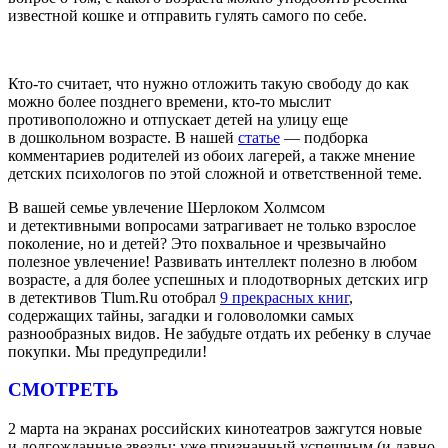
известной кошке и отправить гулять самого по себе.
Кто-то считает, что нужно отложить такую свободу до как
можно более позднего времени, кто-то мыслит
противоположно и отпускает детей на улицу еще
в дошкольном возрасте. В нашей
статье
— подборка
комментариев родителей из обоих лагерей, а также мнение
детских психологов по этой сложной и ответственной теме.
В вашей семье увлечение Шерлоком Холмсом
и детективными вопросами затрагивает не только взрослое
поколение, но и детей? Это похвальное и чрезвычайно
полезное увлечение! Развивать интеллект полезно в любом
возрасте, а для более успешных и плодотворных детских игр
в детективов Tlum.Ru отобрал
9 прекрасных книг
,
содержащих тайны, загадки и головоломки самых
разнообразных видов. Не забудьте отдать их ребенку в случае
покупки. Мы предупредили!
СМОТРЕТЬ
2 марта на экранах российских кинотеатров зажгутся новые
и долгожданные звезды: уже признанный успешным (и давно