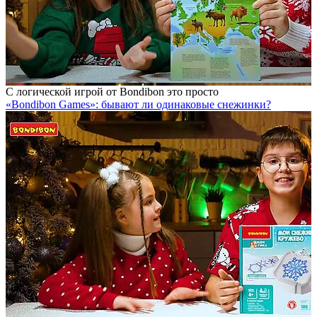
С логической игрой от Bondibon это просто
«Bondibon Games»: бывают ли одинаковые снежинки?