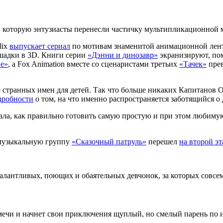
 в которую энтузиасты перенесли частичку мультипликационной 
lix
выпускает сериал
по мотивам знаменитой анимационной лент
ошадки в 3D. Книги серии
«Дэнни и динозавр»
экранизируют, по
е»
, а Fox Animation вместе со сценаристами третьих
«Тачек»
прев
е странных имен для детей. Так что больше никаких Капитанов 
дробности
о том, на что именно распространяется заботящийся о
ала, как правильно готовить самую простую и при этом любимую
 музыкальную группу
«Сказочный патруль»
перешел
на второй эт
талантливых, поющих и обаятельных девчонок, за которых совсем
т мечи и начнет свои приключения щуплый, но смелый парень по