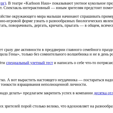
ург)
. В театре «Karlsson Haus» показывают уютное кукольное пр
т. Спектакль интерактивный — юным зрителям предстоит помоч
ройстве окружающего мира малыши начинают спрашивать примерн
вно-игровой форме узнать о разнообразных биологических явле
рогать, поворачивать, дергать, кричать, прыгать — в общем, вс
т сразу две активности в преддверии главного семейного праздн
дила Гены», только без сомнительного волшебника и не в день р
ойти
специальный улетный тест
и написать о себе что-то потряса
ко. А вот вырастить настоящего неудачника — постараться надо,
 тонкости взращивания неполноценной личности.
 надо делать» предлагаем закрепить успех в компании
десятка о
х зрителей порой столько велико, что вдохновляет на разнообр