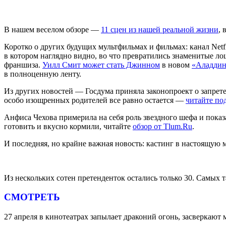
В нашем веселом обзоре —
11 сцен из нашей реальной жизни
,
Коротко о других будущих мультфильмах и фильмах: канал Netf
в котором наглядно видно, во что превратились знаменитые л
франшиза.
Уилл Смит может стать Джинном
в новом
«Аладдин
в полноценную ленту.
Из других новостей — Госдума приняла законопроект о запрет
особо изощренных родителей все равно остается —
читайте по
Анфиса Чехова примерила на себя роль звездного шефа и показ
готовить и вкусно кормили, читайте
обзор от Tlum.Ru
.
И последняя, но крайне важная новость: кастинг в настоящую
Из нескольких сотен претенденток остались только 30. Самых 
СМОТРЕТЬ
27 апреля в кинотеатрах запылает драконий огонь, засверкаю