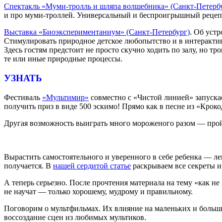
Спектакль «Муми-тролль и шляпа волшебника» (Санкт-Петерб
и про муми-троллей. Универсальный и беспроигрышный рецеп
Выставка «Биоэкспериментаниум» (Санкт-Петербург)
. Об уст
Стимулировать природное детское любопытство и в интеракти
Здесь гостям предстоит не просто скучно ходить по залу, но т
те или иные природные процессы.
УЗНАТЬ
Фестиваль
«Мультимир»
совместно с «Чистой линией» запускае
получить приз в виде 500 эскимо! Прямо как в песне из «Кроко
Другая возможность выиграть много мороженого разом — пр
Вырастить самостоятельного и уверенного в себе ребенка — лег
получается. В
нашей сердитой статье
раскрываем все секреты и
А теперь серьезно. После прочтения материала на тему «как не
не научат — только хорошему, мудрому и правильному.
Поговорим о мультфильмах. Их влияние на маленьких и больши
воссоздание сцен из любимых мультиков.