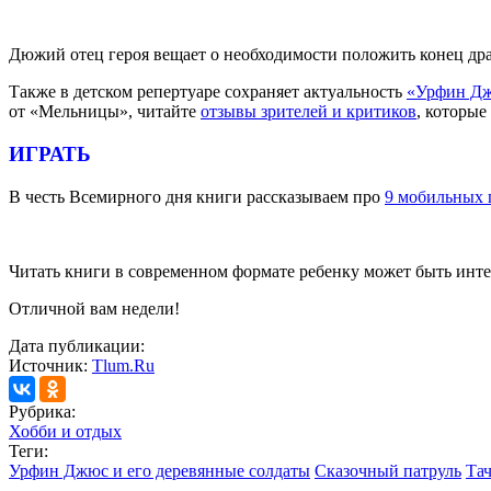
Дюжий отец героя вещает о необходимости положить конец дра
Также в детском репертуаре сохраняет актуальность
«Урфин Дж
от «Мельницы», читайте
отзывы зрителей и критиков
, которые
ИГРАТЬ
В честь Всемирного дня книги рассказываем про
9 мобильных 
Читать книги в современном формате ребенку может быть инте
Отличной вам недели!
Дата публикации:
Источник:
Tlum.Ru
Рубрика:
Хобби и отдых
Теги:
Урфин Джюс и его деревянные солдаты
Сказочный патруль
Та