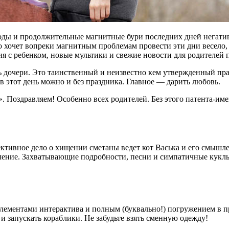
ды и продолжительные магнитные бури последних дней негатив
то хочет вопреки магнитным проблемам провести эти дни весело
ия с ребенком, новые мультики и свежие новости для родителей 
нь дочери. Это таинственный и неизвестно кем утвержденный пр
 в этот день можно и без праздника. Главное — дарить любовь.
 Поздравляем! Особенно всех родителей. Без этого патента-им
ективное дело о хищении сметаны ведет кот Васька и его смышлен
ление. Захватывающие подробности, песни и симпатичные куклы 
элементами интерактива и полным (буквально!) погружением в п
и запускать кораблики. Не забудьте взять сменную одежду!