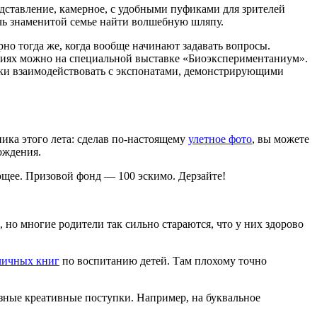
едставление, камерное, с удобными пуфиками для зрителей
ь знаменитой семье найти волшебную шляпу.
о тогда же, когда вообще начинают задавать вопросы.
ниях можно на специальной выставке «Биоэкспериментаниум».
ячески взаимодействовать с экспонатами, демонстрирующими
ика этого лета: сделав по-настоящему
улетное фото
, вы можете
ождения.
ющее. Призовой фонд — 100 эскимо. Дерзайте!
 но многие родители так сильно стараются, что у них здорово
тличных книг
по воспитанию детей. Там плохому точно
азные креативные поступки. Например, на буквальное