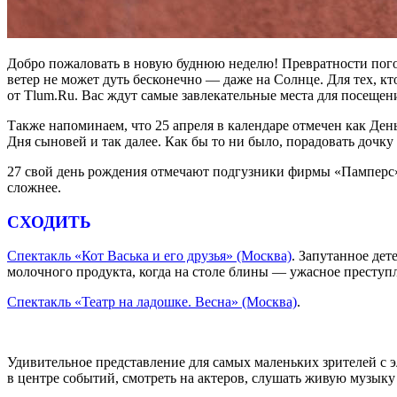
Добро пожаловать в новую буднюю неделю! Превратности пого
ветер не может дуть бесконечно — даже на Солнце. Для тех, к
от Tlum.Ru. Вас ждут самые завлекательные места для посещен
Также напоминаем, что 25 апреля в календаре отмечен как Де
Дня сыновей и так далее. Как бы то ни было, порадовать дочку
27 свой день рождения отмечают подгузники фирмы «Памперс».
сложнее.
СХОДИТЬ
Спектакль «Кот Васька и его друзья» (Москва)
. Запутанное дет
молочного продукта, когда на столе блины — ужасное преступ
Спектакль «Театр на ладошке. Весна» (Москва)
.
Удивительное представление для самых маленьких зрителей с 
в центре событий, смотреть на актеров, слушать живую музыку 