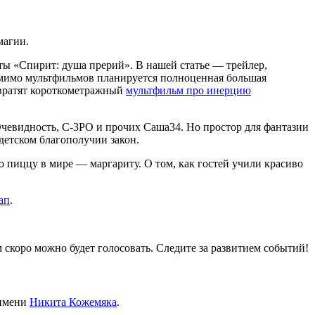
магии.
ы «Спирит: душа прерий». В нашей статье — трейлер,
мимо мультфильмов планируется полноценная большая
ратят короткометражный
мультфильм про инерцию
Очевидность, C-3PO и прочих Саша34. Но простор для фантазии
 детском благополучии закон.
 пиццу в мире — маргариту. О том, как гостей учили красиво
ап
.
 скоро можно будет голосовать. Следите за развитием событий!
 имени
Никита Кожемяка
.