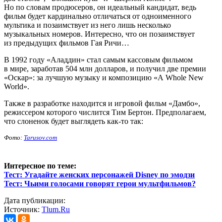
Но по словам продюсеров, он идеальный кандидат, ведь
фильм будет кардинально отличаться от одноименного
мультика и позаимствует из него лишь несколько
музыкальных номеров. Интересно, что он позаимствует
из предыдущих фильмов Гая Ричи…
В 1992 году «Аладдин» стал самым кассовым фильмом
в мире, заработав 504 млн долларов, и получил две премии
«Оскар»: за лучшую музыку и композицию «A Whole New
World».
Также в разработке находится и игровой фильм «Дамбо»,
режиссером которого числится Тим Бертон. Предполагаем,
что слоненок будет выглядеть как-то так:
Фото:
Tarusov.com
Интересное по теме:
Тест: Угадайте женских персонажей Disney по эмодзи
Тест: Чьими голосами говорят герои мультфильмов?
Дата публикации:
Источник:
Tlum.Ru