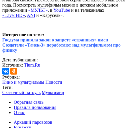
года. Посмотреть мультфильм можно в детском мобильном
приложении
«МУЛЬТ»
, в
YouTube
и на телеканалах
«Тлум HD»
,
ANI
и «Карусель».
Интересное по теме:
Госдума приняла закон о запрете «странных» имен
Создатели «Тачек-3» поработают над мультфильмом про
физику
Дата публикации:
Источник:
Tlum.Ru
Рубрика:
Кино и мультфильмы
Новости
Теги:
Сказочный патруль
Мультимир
Обратная связь
Правила пользования
О нас
Аркадий паровозов
Бумажки