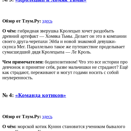
Обзор от Тлум.Ру:
здесь
О чём:
гибридная зверушка Кролецып хочет раздобыть
древний артефакт — Хомяка Тьмы. Делает он это в компании
своего друга-черепахи Эйба и новой знакомой девушки-
скунса Мег. Параллельно такое же путешествие проделывает
сумасшедший дядя Кролецыпа — Ле Кроль.
Чем примечателен:
бодипозитивом! Что это все истории про
девчонок и принятие себя, разве мальчишки не страдают? Ещё
как страдают, переживают и могут годами носить с собой
неуверенность.
№ 4:
«Команда котиков»
Обзор от Тлум.Ру:
здесь
О чём:
морской котик Куинн становится учеником бывалого