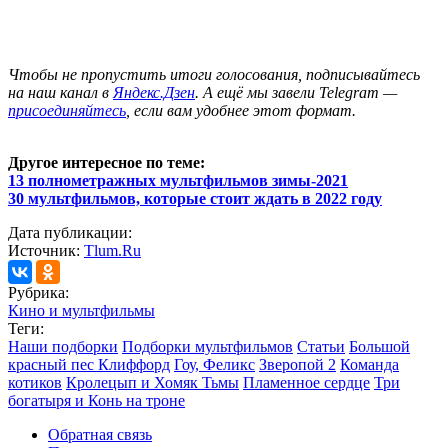
Чтобы не пропустить итоги голосования, подписывайтесь
на наш канал в
Яндекс.Дзен
. А ещё мы завели Telegram —
присоединяйтесь
, если вам удобнее этот формат.
Другое интересное по теме:
13 полнометражных мультфильмов зимы-2021
30 мультфильмов, которые стоит ждать в 2022 году
Дата публикации:
Источник:
Tlum.Ru
Рубрика:
Кино и мультфильмы
Теги:
Наши подборки
Подборки мультфильмов
Статьи
Большой
красный пес Клиффорд
Гоу, Феликс
Зверопой 2
Команда
котиков
Кролецып и Хомяк Тьмы
Пламенное сердце
Три
богатыря и Конь на троне
Обратная связь