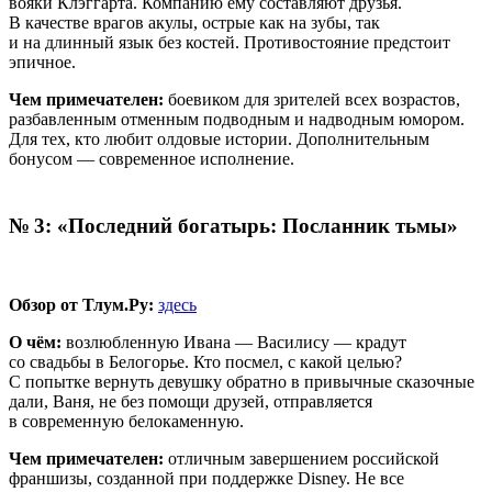
вояки Клэггарта. Компанию ему составляют друзья.
В качестве врагов акулы, острые как на зубы, так
и на длинный язык без костей. Противостояние предстоит
эпичное.
Чем примечателен:
боевиком для зрителей всех возрастов,
разбавленным отменным подводным и надводным юмором.
Для тех, кто любит олдовые истории. Дополнительным
бонусом — современное исполнение.
№ 3: «Последний богатырь: Посланник тьмы»
Обзор от Тлум.Ру:
здесь
О чём:
возлюбленную Ивана — Василису — крадут
со свадьбы в Белогорье. Кто посмел, с какой целью?
С попытке вернуть девушку обратно в привычные сказочные
дали, Ваня, не без помощи друзей, отправляется
в современную белокаменную.
Чем примечателен:
отличным завершением российской
франшизы, созданной при поддержке Disney. Не все