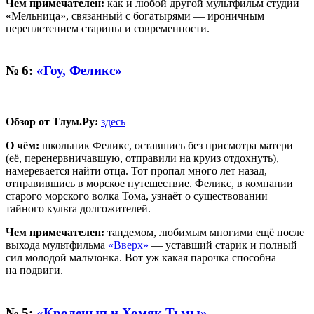
Чем примечателен:
как и любой другой мультфильм студии
«Мельница», связанный с богатырями — ироничным
переплетением старины и современности.
№ 6:
«Гоу, Феликс»
Обзор от Тлум.Ру:
здесь
О чём:
школьник Феликс, оставшись без присмотра матери
(её, перенервничавшую, отправили на круиз отдохнуть),
намеревается найти отца. Тот пропал много лет назад,
отправившись в морское путешествие. Феликс, в компании
старого морского волка Тома, узнаёт о существовании
тайного культа долгожителей.
Чем примечателен:
тандемом, любимым многими ещё после
выхода мультфильма
«Вверх»
— уставший старик и полный
сил молодой мальчонка. Вот уж какая парочка способна
на подвиги.
№ 5:
«Кролецып и Хомяк Тьмы»