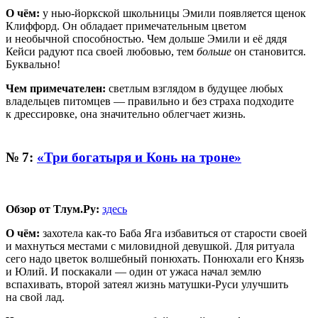
О чём:
у нью-йоркской школьницы Эмили появляется щенок
Клиффорд. Он обладает примечательным цветом
и необычной способностью. Чем дольше Эмили и её дядя
Кейси радуют пса своей любовью, тем
больше
он становится.
Буквально!
Чем примечателен:
светлым взглядом в будущее любых
владельцев питомцев — правильно и без страха подходите
к дрессировке, она значительно облегчает жизнь.
№ 7:
«Три богатыря и Конь на троне»
Обзор от Тлум.Ру:
здесь
О чём:
захотела как-то Баба Яга избавиться от старости своей
и махнуться местами с миловидной девушкой. Для ритуала
сего надо цветок волшебный понюхать. Понюхали его Князь
и Юлий. И поскакали — один от ужаса начал землю
вспахивать, второй затеял жизнь матушки-Руси улучшить
на свой лад.