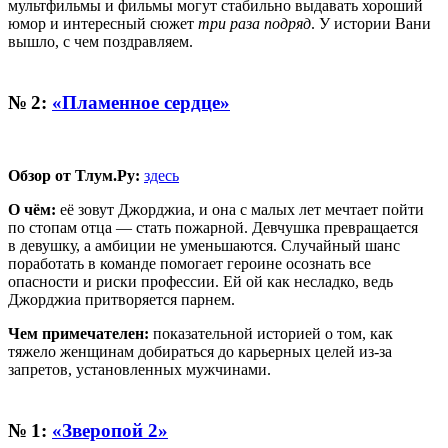
мультфильмы и фильмы могут стабильно выдавать хороший
юмор и интересный сюжет
три раза подряд
. У истории Вани
вышло, с чем поздравляем.
№ 2:
«Пламенное сердце»
Обзор от Тлум.Ру:
здесь
О чём:
её зовут Джорджиа, и она с малых лет мечтает пойти
по стопам отца — стать пожарной. Девчушка превращается
в девушку, а амбиции не уменьшаются. Случайный шанс
поработать в команде помогает героине осознать все
опасности и риски профессии. Ей ой как несладко, ведь
Джорджиа
притворяется парнем.
Чем примечателен:
показательной историей о том, как
тяжело женщинам добираться до карьерных целей из-за
запретов, установленных мужчинами.
№ 1:
«Зверопой 2»