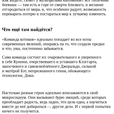
Как видите, сюжет у мультфильма напоминает все типичные
боевики — там есть и горе от смерти близкого, и желание
отгородиться от мира, и, что особенно радует, возможность
переварить потерю и постараться мир к лучшему изменить.
Что ещё там найдётся?
«Команда котиков» идеально попадает во все ноты
современных явлений, опираясь на то, что создали предки
и что, увы, постепенно забывается.
Сама команда состоит из: очаровательного и уверенного
в себе Куинни, очерствевшего и уставшего Клэггарта,
заносчивого и самовлюблённого Джеральдо, сильной
и матёрой Бэт, непризнанного гения, обожающего
технологии, Доки.
Настолько разные герои идеально вписываются в свой
микросоциум. Они вызывают бурю эмоций, среди которых
преобладает радость, ведь ладно, что цель одна, а научиться
вместе до неё добираться — другое дело. И с первой попытки
ничего не получится.