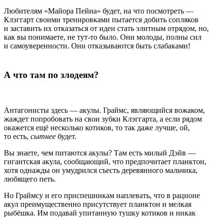
Любителям «Майора Пейна» будет, на что посмотреть —
Клэггарт своими тренировками пытается добить сопляков
и заставить их отказаться от идеи стать элитным отрядом, но,
как вы понимаете, не тут-то было. Они молоды, полны сил
и самоуверенности. Они отказываются быть слабаками!
А что там по злодеям?
Антагонисты здесь — акулы. Граймс, являющийся вожаком,
жаждет попробовать на свои зубки Клэггарта, а если рядом
окажется ещё несколько котиков, то так даже лучше, ой,
то есть,
сытнее
будет.
Вы знаете, чем питаются акулы? Там есть милый Дэйв —
гигантская акула, сообщающий, что предпочитает планктон,
хотя однажды он умудрился съесть деревянного мальчика,
любящего петь.
Но
Граймсу
и его приспешникам наплевать, что в рационе
акул преимущественно присутствует планктон и мелкая
рыбёшка. Им подавай упитанную тушку котиков и никак