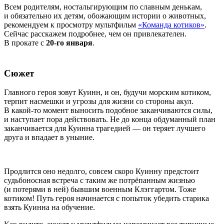
Всем родителям, ностальгирующим по славным денькам,
и обязательно их детям, обожающим истории о животных,
рекомендуем к просмотру мультфильм
«Команда котиков»
.
Сейчас расскажем подробнее, чем он привлекателен.
В прокате с
20-го января
.
Сюжет
Главного героя зовут Куинн, и он, будучи морским котиком,
терпит насмешки и угрозы для жизни со стороны акул.
В какой-то момент выносить подобное заканчиваются силы,
и наступает пора действовать. Не до конца обдуманный план
заканчивается для Куинна трагедией — он теряет лучшего
друга и впадает в уныние.
Продлится оно недолго, совсем скоро Куинну предстоит
судьбоносная встреча с таким же потрёпанным жизнью
(и потерями в ней) бывшим военным Клэггартом. Тоже
котиком! Путь героя начинается с попыток убедить старика
взять Куинна на обучение.