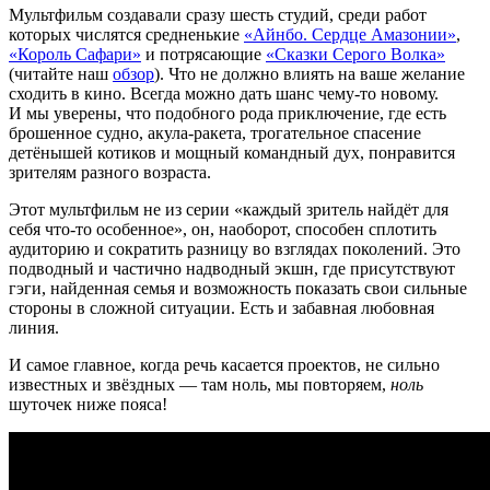
Мультфильм создавали сразу шесть студий, среди работ
которых числятся средненькие
«Айнбо. Сердце Амазонии»
,
«Король Сафари»
и потрясающие
«Сказки Серого Волка»
(читайте наш
обзор
). Что не должно влиять на ваше желание
сходить в кино. Всегда можно дать шанс чему-то новому.
И мы уверены, что подобного рода приключение, где есть
брошенное судно, акула-ракета, трогательное спасение
детёнышей котиков и мощный командный дух, понравится
зрителям разного возраста.
Этот мультфильм не из серии «каждый зритель найдёт для
себя что-то особенное», он, наоборот, способен сплотить
аудиторию и сократить разницу во взглядах поколений. Это
подводный и частично надводный экшн, где присутствуют
гэги, найденная семья и возможность показать свои сильные
стороны в сложной ситуации. Есть и забавная любовная
линия.
И самое главное, когда речь касается проектов, не сильно
известных и звёздных — там ноль, мы повторяем,
ноль
шуточек ниже пояса!