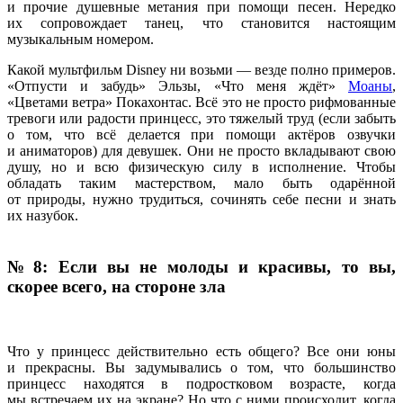
и прочие душевные метания при помощи песен. Нередко
их сопровождает танец, что становится настоящим
музыкальным номером.
Какой мультфильм Disney ни возьми — везде полно примеров.
«Отпусти и забудь» Эльзы, «Что меня ждёт»
Моаны
,
«Цветами ветра» Покахонтас. Всё это не просто рифмованные
тревоги или радости принцесс, это тяжелый труд (если забыть
о том, что всё делается при помощи актёров озвучки
и аниматоров) для девушек. Они не просто вкладывают свою
душу, но и всю физическую силу в исполнение. Чтобы
обладать таким мастерством, мало быть одарённой
от природы, нужно трудиться, сочинять себе песни и знать
их назубок.
№ 8: Если вы не молоды и красивы, то вы,
скорее всего, на стороне зла
Что у принцесс действительно есть общего? Все они юны
и прекрасны. Вы задумывались о том, что большинство
принцесс находятся в подростковом возрасте, когда
мы встречаем их на экране? Но что с ними происходит, когда