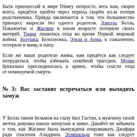
Быть принцессой в мире Disney непросто, весь вам, скорее
всего, придётся пройти через период скорби из-за потери
родственника. Правда заключается в том, что большинство
принцесс выросли без одного родителя.
Ариэль
, Белль,
Покахонтас и
Жасмин
в юном возрасте потеряли своих
матерей.
Тиана
лишилась отца во время Первой мировой
войны.
Золушка
, Белоснежка,
Эльза и Анна
, к сожалению,
потеряли и маму, и папу.
Если же ваши родители живы, вам придётся как следует
потрудиться, чтобы избежать семейной трагедии.
Мулан
буквально присоединилась к армии, чтобы спасти отца
от неминуемой смерти.
№ 3: Вас заставят встречаться или выходить
замуж
У Белль таким бельмом на глазу был Гастон, а мужчину своей
мечты девушка нашла запертым в замке. Давайте не забывать
о том, как Жасмин была вынуждена очаровывать Джафара
ради спасения Аладдина.
Эсмеральда
тоже как следует