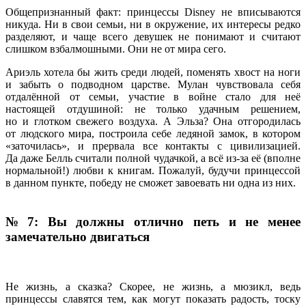
Общепризнанный факт: принцессы Disney не вписываются
никуда. Ни в свои семьи, ни в окружение, их интересы редко
разделяют, и чаще всего девушек не понимают и считают
слишком взбалмошными. Они не от мира сего.
Ариэль хотела бы жить среди людей, поменять хвост на ноги
и забыть о подводном царстве. Мулан чувствовала себя
отдалённой от семьи, участие в войне стало для неё
настоящей отдушиной: не только удачным решением,
но и глотком свежего воздуха. А Эльза? Она отгородилась
от людского мира, построила себе ледяной замок, в котором
«заточилась», и прервала все контакты с цивилизацией.
Да даже Белль считали полной чудачкой, а всё из-за её (вполне
нормальной!) любви к книгам. Пожалуй, будучи принцессой
в данном пункте, победу не сможет завоевать ни одна из них.
№ 7: Вы должны отлично петь и не менее
замечательно двигаться
Не жизнь, а сказка? Скорее, не жизнь, а мюзикл, ведь
принцессы славятся тем, как могут показать радость, тоску