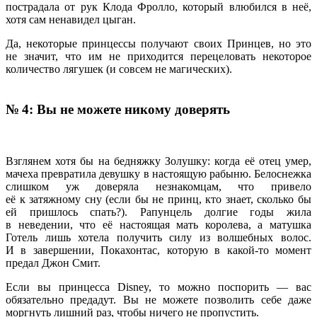
пострадала от рук Клода Фролло, который влюбился в неё,
хотя сам ненавидел цыган.
Да, некоторые принцессы получают своих Принцев, но это
не значит, что им не приходится перецеловать некоторое
количество лягушек (и совсем не магических).
№ 4: Вы не можете никому доверять
Взглянем хотя бы на бедняжку Золушку: когда её отец умер,
мачеха превратила девушку в настоящую рабыню. Белоснежка
слишком уж доверяла незнакомцам, что привело
её к затяжному сну (если бы не принц, кто знает, сколько бы
ей пришлось спать?). Рапунцель долгие годы жила
в неведении, что её настоящая мать королева, а матушка
Готель лишь хотела получить силу из волшебных волос.
И в завершении, Покахонтас, которую в какой-то момент
предал Джон Смит.
Если вы принцесса Disney, то можно поспорить — вас
обязательно предадут. Вы не можете позволить себе даже
моргнуть лишний раз, чтобы ничего не пропустить.