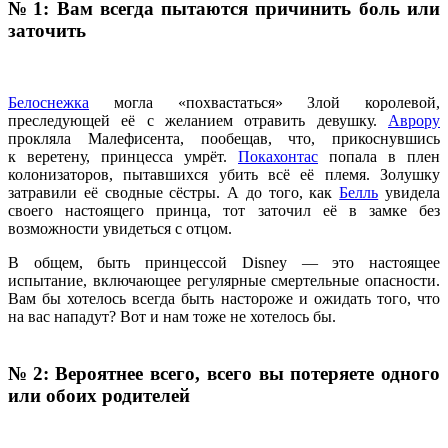
№ 1: Вам всегда пытаются причинить боль или
заточить
Белоснежка
могла «похвастаться» Злой королевой,
преследующей её с желанием отравить девушку.
Аврору
прокляла Малефисента, пообещав, что, прикоснувшись
к веретену, принцесса умрёт.
Покахонтас
попала в плен
колонизаторов, пытавшихся убить всё её племя. Золушку
затравили её сводные сёстры. А до того, как
Белль
увидела
своего настоящего принца, тот заточил её в замке без
возможности увидеться с отцом.
В общем, быть принцессой Disney — это настоящее
испытание, включающее регулярные смертельные опасности.
Вам бы хотелось всегда быть настороже и ожидать того, что
на вас нападут? Вот и нам тоже не хотелось бы.
№ 2: Вероятнее всего, всего вы потеряете одного
или обоих родителей