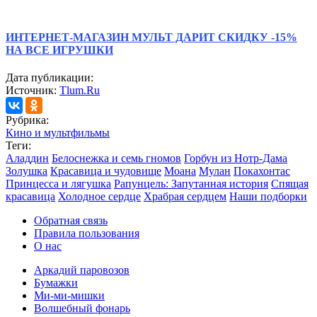
ИНТЕРНЕТ-МАГАЗИН МУЛЬТ ДАРИТ СКИДКУ -15%
НА ВСЕ ИГРУШКИ
Дата публикации:
Источник:
Tlum.Ru
Рубрика:
Кино и мультфильмы
Теги:
Аладдин
Белоснежка и семь гномов
Горбун из Нотр-Дама
Золушка
Красавица и чудовище
Моана
Мулан
Покахонтас
Принцесса и лягушка
Рапунцель: Запутанная история
Спящая
красавица
Холодное сердце
Храбрая сердцем
Наши подборки
Обратная связь
Правила пользования
О нас
Аркадий паровозов
Бумажки
Ми-ми-мишки
Волшебный фонарь