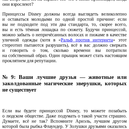
они взрослеют?
Принцессы Disney должны всегда выглядеть великолепно
и оставаться молодыми по одной простой причине: если
вы не подходите под эти два стандарта, то, скорее всего,
вы и есть тёмная лошадка по сюжету. Будучи принцессой,
можно забыть о непричёсанных волосах и пижаме в качестве
уличной одежды (хотя в «
Ральф против интернета
» этот
стереотип пытаются разрушить), всё в вас должно сверкать
и говорить о том, сколько времени вы потратили
на собственный образ. Один прыщик может стать настоящим
проклятием для репутации.
№ 9: Ваши лучшие друзья — животные или
заколдованные магические зверушки, которых
не существует
Если вы будете принцессой Disney, то можете позабыть
о людском обществе. Даже подумать о такой участи страшно.
Думаете, всё не так? Вспомните Ариэль, лучшим другом
которой была рыбка Флаундер. У Золушки друзьями оказались