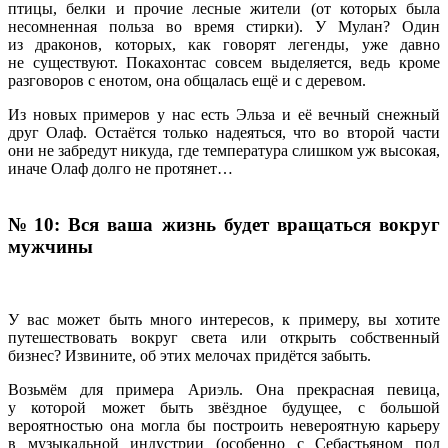
птицы, белки и прочие лесные жители (от которых была
несомненная польза во время стирки). У Мулан? Один
из драконов, которых, как говорят легенды, уже давно
не существуют. Покахонтас совсем выделяется, ведь кроме
разговоров с енотом, она общалась ещё и с деревом.
Из новых примеров у нас есть Эльза и её вечный снежный
друг Олаф. Остаётся только надеяться, что во второй части
они не забредут никуда, где температура слишком уж высокая,
иначе Олаф долго не протянет…
№ 10: Вся ваша жизнь будет вращаться вокруг
мужчины
У вас может быть много интересов, к примеру, вы хотите
путешествовать вокруг света или открыть собственный
бизнес? Извините, об этих мелочах придётся забыть.
Возьмём для примера Ариэль. Она прекрасная певица,
у которой может быть звёздное будущее, с большой
вероятностью она могла бы построить невероятную карьеру
в музыкальной индустрии (особенно с Себастьяном под