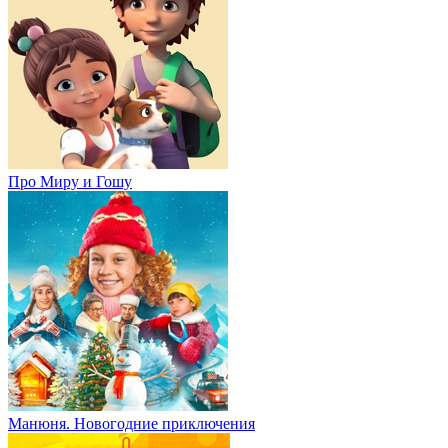
Про Миру и Гошу
Манюня. Новогодние приключения