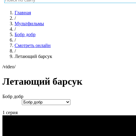
Главная
/
Мультфильмы
/
Бобр добр
/
Смотреть онлайн
/
Летающий барсук
/video/
Летающий барсук
Бобр добр
1 серия