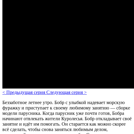
<
Предыдущая серия
Следующая серия
>
Беззаботное летнее утро. Бобр с улыбкой надевает морскую
фуражку и приступает к своему любимому занятию — сборке
модели парусника. Когда парусник уже почти готов, Бобра
начинают отвлекать жители Куролесья. Бобр откладывает своё
занятие и идёт им помогать. Он старается как можно скорее
всё сделать, чтобы снова заняться любимым делом,