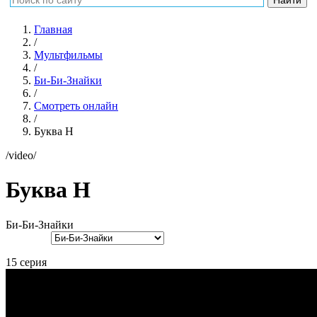
Главная
/
Мультфильмы
/
Би-Би-Знайки
/
Смотреть онлайн
/
Буква Н
/video/
Буква Н
Би-Би-Знайки
15 серия