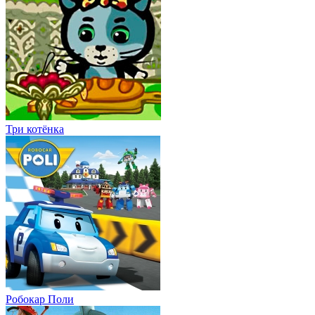
Три котёнка
Робокар Поли